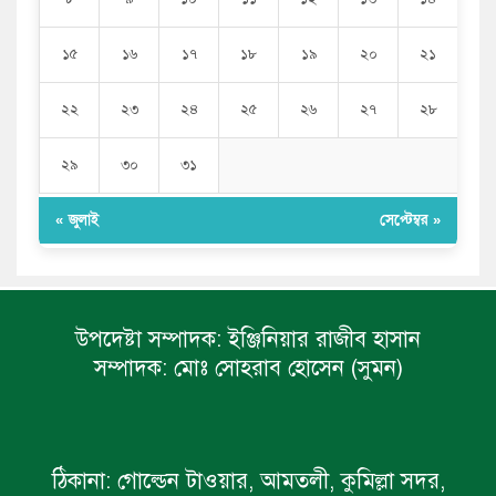
১৫
১৬
১৭
১৮
১৯
২০
২১
২২
২৩
২৪
২৫
২৬
২৭
২৮
২৯
৩০
৩১
« জুলাই
সেপ্টেম্বর »
উপদেষ্টা সম্পাদক:
ইঞ্জিনিয়ার রাজীব হাসান
সম্পাদক:
মোঃ সোহরাব হোসেন (সুমন)
ঠিকানা:
গোল্ডেন টাওয়ার, আমতলী, কুমিল্লা সদর,