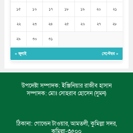
১৫
১৬
১৭
১৮
১৯
২০
২১
২২
২৩
২৪
২৫
২৬
২৭
২৮
২৯
৩০
৩১
« জুলাই
সেপ্টেম্বর »
উপদেষ্টা সম্পাদক:
ইঞ্জিনিয়ার রাজীব হাসান
সম্পাদক:
মোঃ সোহরাব হোসেন (সুমন)
ঠিকানা:
গোল্ডেন টাওয়ার, আমতলী, কুমিল্লা সদর,
কুমিল্লা-৩৫০০