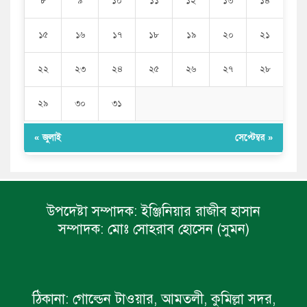
৮
৯
১০
১১
১২
১৩
১৪
১৫
১৬
১৭
১৮
১৯
২০
২১
২২
২৩
২৪
২৫
২৬
২৭
২৮
২৯
৩০
৩১
« জুলাই
সেপ্টেম্বর »
উপদেষ্টা সম্পাদক:
ইঞ্জিনিয়ার রাজীব হাসান
সম্পাদক:
মোঃ সোহরাব হোসেন (সুমন)
ঠিকানা:
গোল্ডেন টাওয়ার, আমতলী, কুমিল্লা সদর,