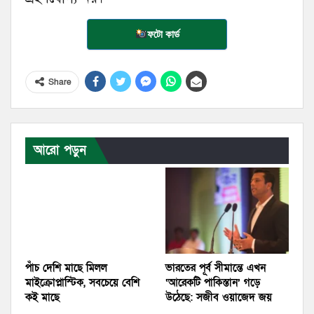
ফটো কার্ড
Share
আরো পড়ুন
পাঁচ দেশি মাছে মিলল
ভারতের পূর্ব সীমান্তে এখন
মাইক্রোপ্লাস্টিক, সবচেয়ে বেশি
‘আরেকটি পাকিস্তান’ গড়ে
কই মাছে
উঠেছে: সজীব ওয়াজেদ জয়