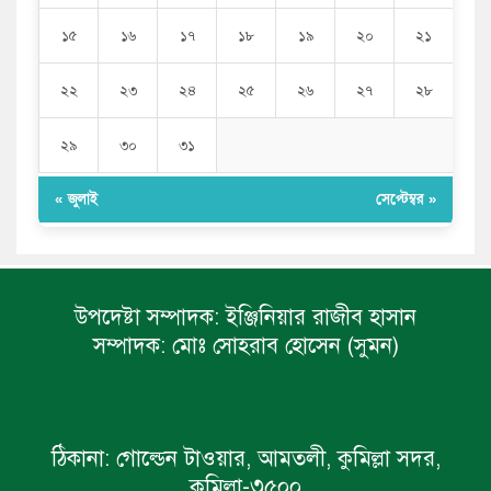
১৫
১৬
১৭
১৮
১৯
২০
২১
২২
২৩
২৪
২৫
২৬
২৭
২৮
২৯
৩০
৩১
« জুলাই
সেপ্টেম্বর »
উপদেষ্টা সম্পাদক:
ইঞ্জিনিয়ার রাজীব হাসান
সম্পাদক:
মোঃ সোহরাব হোসেন (সুমন)
ঠিকানা:
গোল্ডেন টাওয়ার, আমতলী, কুমিল্লা সদর,
কুমিল্লা-৩৫০০