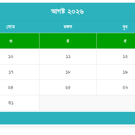
আগষ্ট ২০২৬
সোম
মঙ্গল
বুধ
৩
৪
৫
১০
১১
১২
১৭
১৮
১৯
২৪
২৫
২৬
৩১