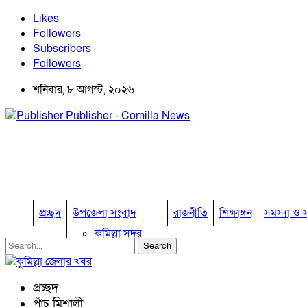
Likes
Followers
Subscribers
Followers
শনিবার, ৮ আগস্ট, ২০২৬
Publisher - Comilla News
প্রচ্ছদ
উপজেলা সংবাদ
রাজনীতি
শিক্ষাঙ্গন
সমস্যা ও স
কুমিল্লা সদর
কুমিল্লা সদর দক্ষিণ
বুড়িচং
ব্রাহ্মণপাড়া
প্রচ্ছদ
লাকসাম
পাঁচ মিশালী