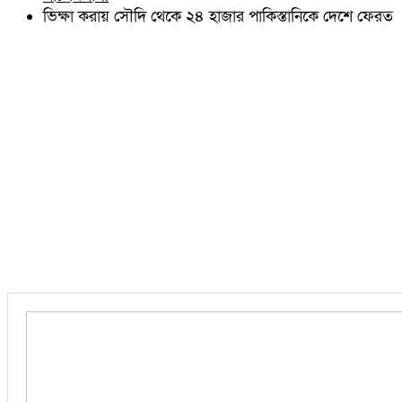
চৌদ্দগ্রাম
ভিক্ষা করায় সৌদি থেকে ২৪ হাজার পাকিস্তানিকে দেশে ফেরত
নাঙ্গলকোট
মনোহরগঞ্জ
বরুড়া
লালমাই
দাউদকান্দি
চান্দিনা
মুরাদনগর
দেবিদ্বার
হোমনা
তিতাস
মেঘনা