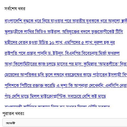
সর্বশেষ খবর
বাংলাদেশি বৃদ্ধকে ধরে নিয়ে যাওয়ার পরে ভারতীয় যুবককে ধরে আনলো স্থান
স্কুলছাত্রীকে লাথির ভিডিও ভাইরাল, অভিযুক্তের বদলে ভুক্তভোগীকেই টিসি
মন্ত্রীদের বেতন হওয়া উচিত ১০ লাখ, এমপিদের ৫ লাখ: নুরুল হক নুর
রাষ্ট্রপতি পদে প্রস্তাব পাননি ড. ইউনূস, বিএনপির বিবেচনায় মির্জা ফখরুল
আধা কিলোমিটারের কাজ চলছে মাসের পর মাস: কুমিল্লার ‘আমতলীতে’ নিত্য 
মেয়েদের আপত্তিকর ছবি তুলে লন্ডনে বয়ফ্রেন্ডের কাছে পাঠাতেন ইসলামী বিশ্ব
পুলিশকে পিটিয়ে রক্তাক্ত করেছি এ দৃশ্য কি আপনারা দেখেননি: এনসিপি নেত
পাঁচ দেশি মাছে মিলল মাইক্রোপ্লাস্টিক, সবচেয়ে বেশি কই মাছে
বাংলাদেশী কর্মীদের আকামা নিয়ে বড় সুখবর দিলো সৌদি সরকার
পুরাতন খবরঃ
ভারতের পূর্ব সীমান্তে এখন ‘আরেকটি পাকিস্তান’ গড়ে উঠেছে: সজীব ওয়াজে