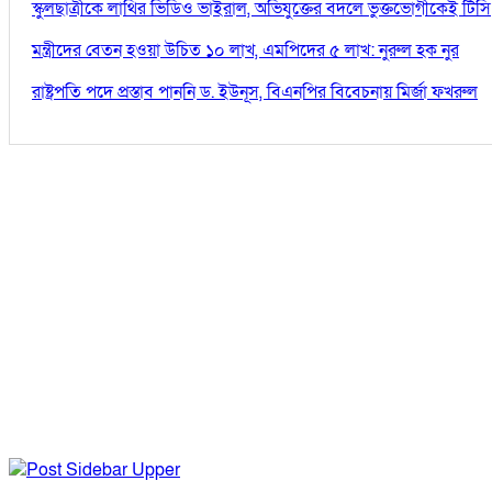
স্কুলছাত্রীকে লাথির ভিডিও ভাইরাল, অভিযুক্তের বদলে ভুক্তভোগীকেই টিসি
মন্ত্রীদের বেতন হওয়া উচিত ১০ লাখ, এমপিদের ৫ লাখ: নুরুল হক নুর
রাষ্ট্রপতি পদে প্রস্তাব পাননি ড. ইউনূস, বিএনপির বিবেচনায় মির্জা ফখরুল