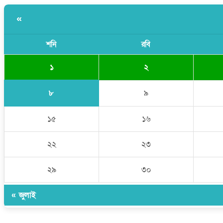
«
শনি
রবি
১
২
৮
৯
১৫
১৬
২২
২৩
২৯
৩০
« জুলাই