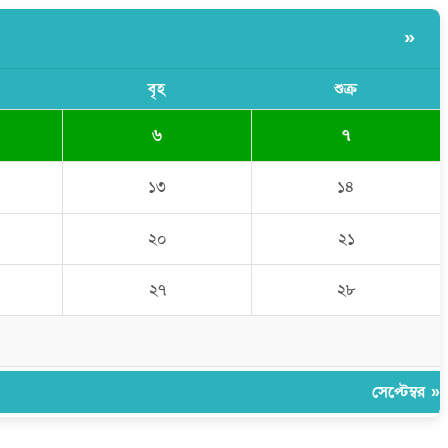
»
বৃহ
শুক্র
৬
৭
১৩
১৪
২০
২১
২৭
২৮
সেপ্টেম্বর »