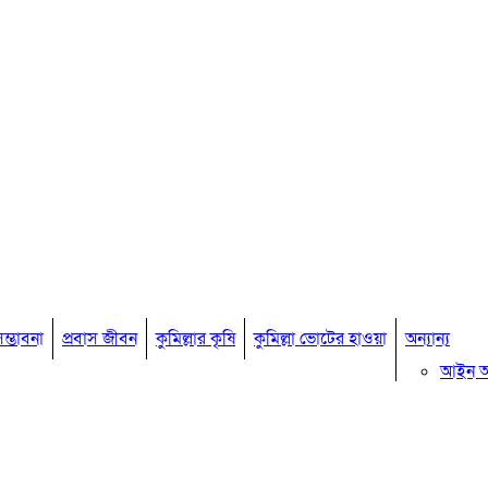
ম্ভাবনা
প্রবাস জীবন
কুমিল্লার কৃষি
কুমিল্লা ভোটের হাওয়া
অন্যান্য
আইন 
মতামত
কুমিল্ল
বিখ্যাত ব
কুমিল্ল