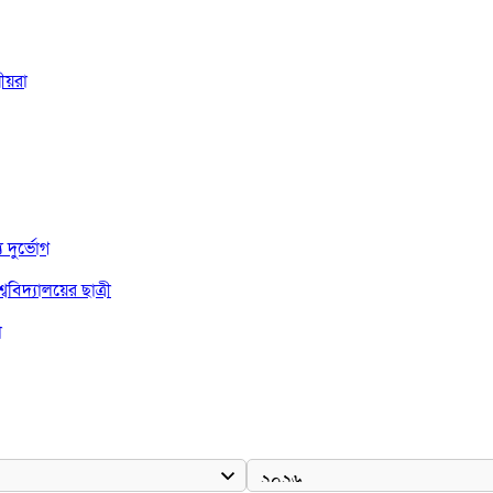
ীয়রা
দুর্ভোগ
বিদ্যালয়ের ছাত্রী
া
দ জয়