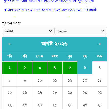
কুমিল্লায় শরীরের বিভিন্ন ক্ষত নিয়ে বেঁচে আছেন ৫৬৬ জুলাইযোদ্ধা
তারেক রহমান ক্ষমতায় থাকবেন না, পতন শুরু হয়ে গেছে: পাটওয়ারী
শেখ হাসিনাকে আর রাখতে চাচ্ছে না ভারত: আসিফ মাহমুদ
পুরাতন খবরঃ
জুলাই কোনো শ্রেণি বা গোষ্ঠীর নয়, এটি সর্বস্তরের মানুষের: ড. ইউনূস
আলিয়া মাদ্রাসায় ছাত্রদল-শিবির সংঘর্ষ, হাতে পাইপ মাথায় হেলমেট পড়ে
মাঠে যুবদল নেতা নয়ন
আগষ্ট ২০২৬
«
»
শনি
রবি
সোম
মঙ্গল
বুধ
বৃহ
শুক্র
৬
১
২
৩
৪
৫
৭
৮
৯
১০
১১
১২
১৩
১৪
১৫
১৬
১৭
১৮
১৯
২০
২১
২২
২৩
২৪
২৫
২৬
২৭
২৮