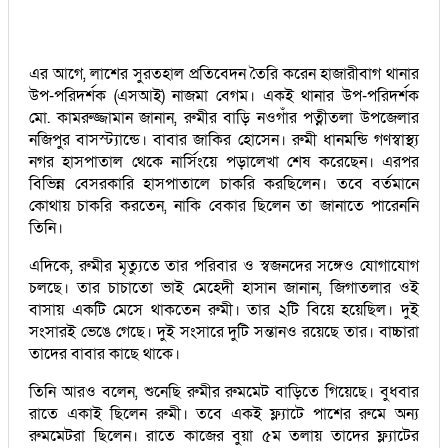
এর আগে, লাশের সুরতহাল প্রতিবেদন তৈরি করেন হাজারীবাগ থানার
উপ-পরিদর্শক (এসআই) নাজমা বেগম। একই থানার উপ-পরিদর্শক
মো. কামরুজ্জামান জানান, রুমীর বাড়ি নওগাঁর পত্নীতলা উপজেলার
নজিপুর বাসস্ট্যান্ডে। বাবার জাকির হোসেন। রুমী ধানমন্ডি গণস্বাস্থ্য
নগর হাসপাতাল থেকে নার্সিংয়ে পড়ালেখা শেষ করেছেন। এরপর
বিভিন্ন বেসরকারি হাসপাতালে চাকরি করছিলেন। তবে বর্তমানে
কোথায় চাকরি করতেন, নাকি বেকার ছিলেন তা জানাতে পারেননি
তিনি।
এদিকে, রুমীর মৃত্যুতে তার পরিবার ও স্বজনদের সঙ্গেও যোগাযোগ
চলছে। তার চাচাতো ভাই মেহেদী হাসান জানান, জিগাতলার ওই
বাসায় একটি মেসে থাকতেন রুমী। তার ২টি বিয়ে হয়েছিল। দুই
সংসারই ভেঙে গেছে। দুই সংসারে দুটি সন্তানও রয়েছে তার। বাচ্চারা
তাদের বাবার কাছে থাকে।
তিনি আরও বলেন, শুনেছি রুমীর রুমমেট বাড়িতে গিয়েছে। বুধবার
রাতে একাই ছিলেন রুমী। তবে একই ফ্ল্যাটে পাশের রুমে অন্য
রুমমেটরা ছিলেন। রাতে কাজের বুয়া ৫ম তলায় তাদের ফ্ল্যাটের