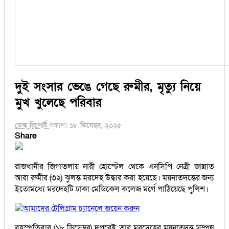
দুই সংসার ভেঙে গেছে রুমীর, মৃত্যু নিয়ে
মুখ খুলেছে পরিবার
ডেস্ক রিপোর্ট
প্রকাশঃ
১৮ ডিসেম্বর, ২০২৫
Share
রাজধানীর জিগাতলায় নারী হোস্টেল থেকে এনসিপি নেত্রী জান্নাত
আরা রুমীর (৩২) ঝুলন্ত মরদেহ উদ্ধার করা হয়েছে। ময়নাতদন্তের জন্য
ইতোমধ্যে মরদেহটি ঢাকা মেডিকেল কলেজ মর্গে পাঠিয়েছে পুলিশ।
আমাদের টেলিগ্রাম চ্যানেলে জয়েন করুন
বৃহস্পতিবার (১৮ ডিসেম্বর) দুপুরেই তার মরদেহের ময়নাতদন্ত সম্পন্ন