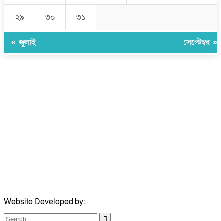
২৯
৩০
৩১
« জুলাই
সেপ্টেম্বর »
উপদেষ্টা সম্পাদক:
ইঞ্জিনিয়ার রাজীব হাসান
সম্পাদক:
মোঃ সোহরাব হোসেন (সুমন)
ঠিকানা:
গোল্ডেন টাওয়ার, আমতলী, কুমিল্লা সদর, কুমিল্লা-৩৫০০
মোবাইল:
+৮৮০১৭১৭৯৬০০৯৭
ইমেইল:
news@dailycomillanews.com
ঠিকানা:
১০৮ হোয়াইট চ্যাপেল রোড, লন্ডন ই১ ১ডিই
মোবাইল:
০৭৪১১৯৩৩২৬১
ইমেইল:
london@dailycomillanews.com
Website Developed by:
TechSmartBD.com