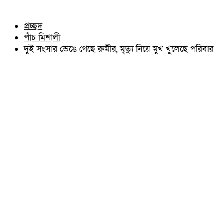
চৌদ্দগ্রাম
অন্যান্য
নাঙ্গলকোট
আইন আদালত
প্রচ্ছদ
মনোহরগঞ্জ
মতামত
পাঁচ মিশালী
বরুড়া
কুমিল্লার ঐতিহ্য
লালমাই
দুই সংসার ভেঙে গেছে রুমীর, মৃত্যু নিয়ে মুখ খুলেছে পরিবার
বিখ্যাত ব্যাক্তিত্ব
দাউদকান্দি
কুমিল্লা বিভাগ চাই
চান্দিনা
কুমিল্লা ভিক্টোরিয়ানস্
মুরাদনগর
দেবিদ্বার
হোমনা
তিতাস
মেঘনা