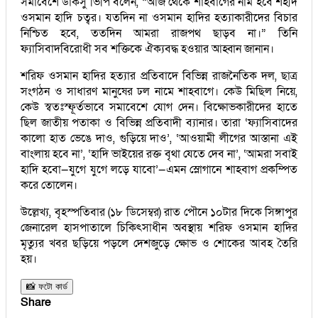
সমাবেশে ডাকসু ভিপি বলেন, “আজ থেকে শাহবাগের নাম হবে শহীদ
ওসমান হাদি চত্বর। যতদিন না ওসমান হাদির হত্যাকারীদের বিচার
নিশ্চিত হবে, ততদিন আমরা রাজপথ ছাড়ব না।” তিনি
ফ্যাসিবাদবিরোধী সব শক্তিকে ঐক্যবদ্ধ হওয়ার আহ্বান জানান।
শরিফ ওসমান হাদির হত্যার প্রতিবাদে বিভিন্ন রাজনৈতিক দল, ছাত্র
সংগঠন ও সাধারণ মানুষের ঢল নামে শাহবাগে। কেউ মিছিল নিয়ে,
কেউ স্বতঃস্ফূর্তভাবে সমাবেশে যোগ দেন। বিক্ষোভকারীদের হাতে
ছিল জাতীয় পতাকা ও বিভিন্ন প্রতিবাদী ব্যানার। তারা ‘ফ্যাসিবাদের
কালো হাত ভেঙে দাও, গুড়িয়ে দাও’, ‘আওয়ামী লীগের আস্তানা এই
বাংলায় হবে না’, ‘হাদি ভাইয়ের রক্ত বৃথা যেতে দেব না’, ‘আমরা সবাই
হাদি হবো—যুগে যুগে লড়ে যাবো’—এমন স্লোগানে শাহবাগ প্রকম্পিত
করে তোলেন।
উল্লেখ্য, বৃহস্পতিবার (১৮ ডিসেম্বর) রাত পৌনে ১০টার দিকে সিঙ্গাপুর
জেনারেল হাসপাতালে চিকিৎসাধীন অবস্থায় শরিফ ওসমান হাদির
মৃত্যুর খবর ছড়িয়ে পড়লে দেশজুড়ে ক্ষোভ ও শোকের আবহ তৈরি
হয়।
📸 ফটো কার্ড
Share