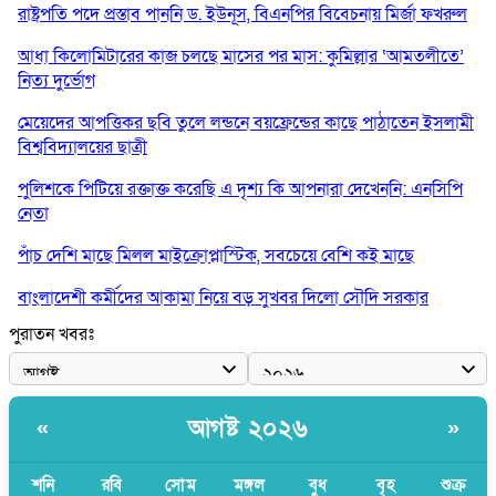
রাষ্ট্রপতি পদে প্রস্তাব পাননি ড. ইউনূস, বিএনপির বিবেচনায় মির্জা ফখরুল
আধা কিলোমিটারের কাজ চলছে মাসের পর মাস: কুমিল্লার ‘আমতলীতে’
নিত্য দুর্ভোগ
মেয়েদের আপত্তিকর ছবি তুলে লন্ডনে বয়ফ্রেন্ডের কাছে পাঠাতেন ইসলামী
বিশ্ববিদ্যালয়ের ছাত্রী
পুলিশকে পিটিয়ে রক্তাক্ত করেছি এ দৃশ্য কি আপনারা দেখেননি: এনসিপি
নেতা
পাঁচ দেশি মাছে মিলল মাইক্রোপ্লাস্টিক, সবচেয়ে বেশি কই মাছে
বাংলাদেশী কর্মীদের আকামা নিয়ে বড় সুখবর দিলো সৌদি সরকার
পুরাতন খবরঃ
ভারতের পূর্ব সীমান্তে এখন ‘আরেকটি পাকিস্তান’ গড়ে উঠেছে: সজীব
ওয়াজেদ জয়
সাকিব আল হাসানের বাড়িতে আগুন, পেট্রলবোমা বিস্ফোরণ
আগষ্ট ২০২৬
«
»
যে ডকুমেন্টারিতে আবু সাঈদের ছবি নেই, সেটা কোনো ডকুমেন্টারি নয়:
ভারপ্রাপ্ত রাষ্ট্রপতি
শনি
রবি
সোম
মঙ্গল
বুধ
বৃহ
শুক্র