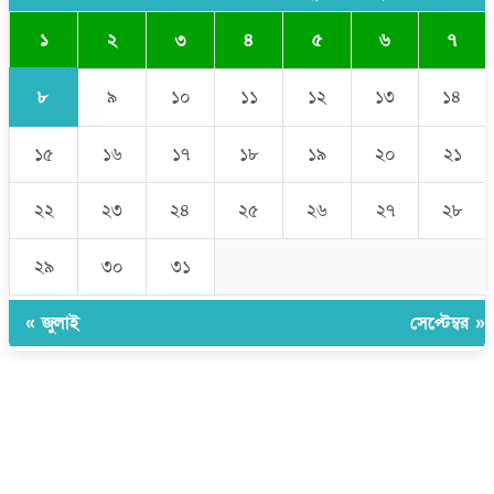
১
২
৩
৪
৫
৬
৭
৮
৯
১০
১১
১২
১৩
১৪
১৫
১৬
১৭
১৮
১৯
২০
২১
২২
২৩
২৪
২৫
২৬
২৭
২৮
২৯
৩০
৩১
« জুলাই
সেপ্টেম্বর »
উপদেষ্টা সম্পাদক:
ইঞ্জিনিয়ার রাজীব হাসান
সম্পাদক:
মোঃ সোহরাব হোসেন (সুমন)
ঠিকানা:
গোল্ডেন টাওয়ার, আমতলী, কুমিল্লা সদর, কুমিল্লা-৩৫০০
মোবাইল:
+৮৮০১৭১৭৯৬০০৯৭