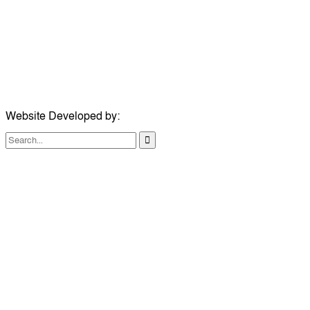
ইমেইল:
news@dailycomillanews.com
ঠিকানা:
১০৮ হোয়াইট চ্যাপেল রোড, লন্ডন ই১ ১ডিই
মোবাইল:
০৭৪১১৯৩৩২৬১
ইমেইল:
london@dailycomillanews.com
Website Developed by:
TechSmartBD.com