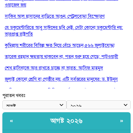
ওয়াজেদ জয়
সাকিব আল হাসানের বাড়িতে আগুন, পেট্রলবোমা বিস্ফোরণ
যে ডকুমেন্টারিতে আবু সাঈদের ছবি নেই, সেটা কোনো ডকুমেন্টারি নয়:
ভারপ্রাপ্ত রাষ্ট্রপতি
কুমিল্লায় শরীরের বিভিন্ন ক্ষত নিয়ে বেঁচে আছেন ৫৬৬ জুলাইযোদ্ধা
তারেক রহমান ক্ষমতায় থাকবেন না, পতন শুরু হয়ে গেছে: পাটওয়ারী
শেখ হাসিনাকে আর রাখতে চাচ্ছে না ভারত: আসিফ মাহমুদ
জুলাই কোনো শ্রেণি বা গোষ্ঠীর নয়, এটি সর্বস্তরের মানুষের: ড. ইউনূস
আলিয়া মাদ্রাসায় ছাত্রদল-শিবির সংঘর্ষ, হাতে পাইপ মাথায় হেলমেট পড়ে
পুরাতন খবরঃ
মাঠে যুবদল নেতা নয়ন
কুমিল্লার ৫ হাসপাতাল-ডায়াগনস্টিক সাময়িক বন্ধের নির্দেশ
পরকীয়ার অভিযোগে গ্রামবাসীর হাতে আটক কনটেন্ট ক্রিয়েটর রিপন মিয়া
আগষ্ট ২০২৬
«
»