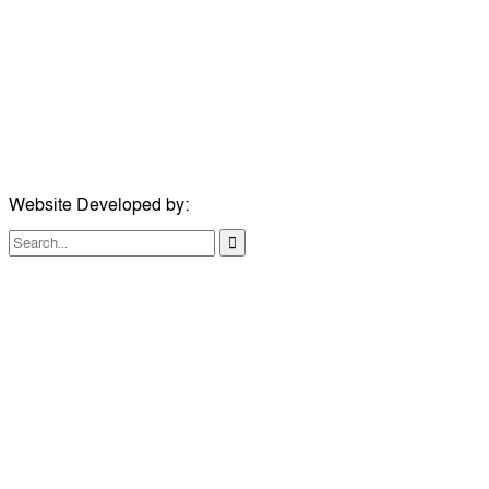
মোবাইল:
+৮৮০১৭১৭৯৬০০৯৭
ইমেইল:
news@dailycomillanews.com
ঠিকানা:
১০৮ হোয়াইট চ্যাপেল রোড, লন্ডন ই১ ১ডিই
মোবাইল:
০৭৪১১৯৩৩২৬১
ইমেইল:
london@dailycomillanews.com
Website Developed by:
TechSmartBD.com