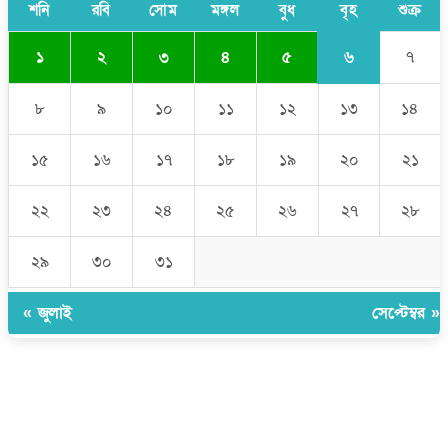
শনি
রবি
সোম
মঙ্গল
বুধ
বৃহ
শুক্র
৬
১
২
৩
৪
৫
৭
৮
৯
১০
১১
১২
১৩
১৪
১৫
১৬
১৭
১৮
১৯
২০
২১
২২
২৩
২৪
২৫
২৬
২৭
২৮
২৯
৩০
৩১
« জুলাই
সেপ্টেম্বর »
উপদেষ্টা সম্পাদক:
ইঞ্জিনিয়ার রাজীব হাসান
সম্পাদক:
মোঃ সোহরাব হোসেন (সুমন)
ঠিকানা:
গোল্ডেন টাওয়ার, আমতলী, কুমিল্লা সদর, কুমিল্লা-৩৫০০