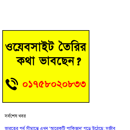
সর্বশেষ খবর
ভারতের পূর্ব সীমান্তে এখন ‘আরেকটি পাকিস্তান’ গড়ে উঠেছে: সজীব