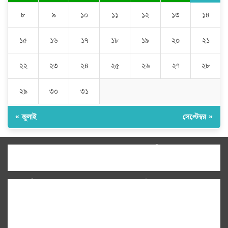
৮
৯
১০
১১
১২
১৩
১৪
১৫
১৬
১৭
১৮
১৯
২০
২১
২২
২৩
২৪
২৫
২৬
২৭
২৮
২৯
৩০
৩১
« জুলাই
সেপ্টেম্বর »
উপদেষ্টা সম্পাদক:
ইঞ্জিনিয়ার রাজীব হাসান
সম্পাদক:
মোঃ সোহরাব হোসেন (সুমন)
ঠিকানা:
গোল্ডেন টাওয়ার, আমতলী, কুমিল্লা সদর,
কুমিল্লা-৩৫০০
মোবাইল:
+৮৮০১৭১৭৯৬০০৯৭
ইমেইল:
news@dailycomillanews.com