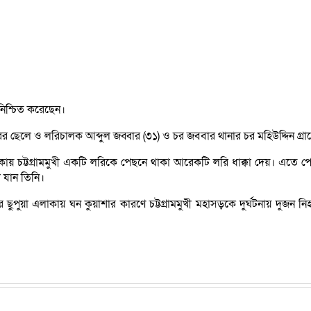
নিশ্চিত করেছেন।
ের ছেলে ও লরিচালক আব্দুল জব্বার (৩১) ও চর জববার থানার চর মহিউদ্দিন গ্র
াকায় চট্টগ্রামমুখী একটি লরিকে পেছনে থাকা আরেকটি লরি ধাক্কা দেয়। এতে 
া যান তিনি।
ুয়া এলাকায় ঘন কুয়াশার কারণে চট্টগ্রামমুখী মহাসড়কে দুর্ঘটনায় দুজন 