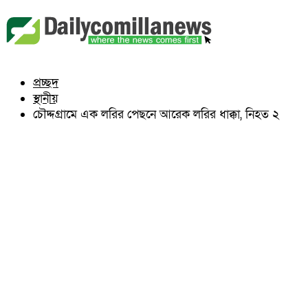
বুড়িচং
ব্রাহ্মণপাড়া
লাকসাম
চৌদ্দগ্রাম
নাঙ্গলকোট
প্রচ্ছদ
মনোহরগঞ্জ
স্থানীয়
বরুড়া
লালমাই
চৌদ্দগ্রামে এক লরির পেছনে আরেক লরির ধাক্কা, নিহত ২
দাউদকান্দি
চান্দিনা
মুরাদনগর
দেবিদ্বার
হোমনা
তিতাস
মেঘনা