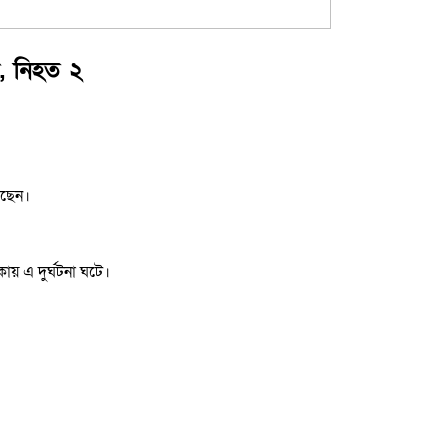
া, নিহত ২
েছেন।
ায় এ দুর্ঘটনা ঘটে।