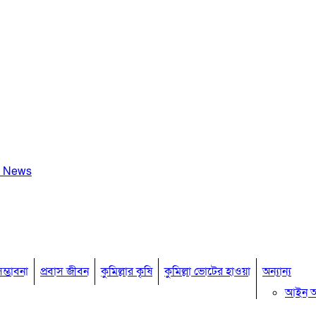
a News
ম্ভাবনা
প্রবাস জীবন
কুমিল্লার কৃষি
কুমিল্লা ভোটের হাওয়া
অন্যান্য
আইন 
মতামত