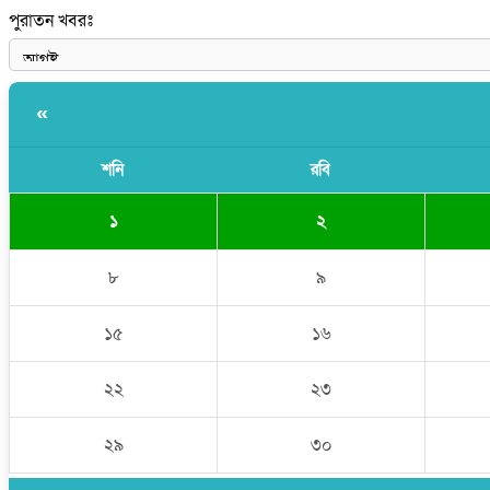
পুরাতন খবরঃ
শেখ হাসিনাকে আর রাখতে চাচ্ছে না ভারত: আসিফ মাহমুদ
«
শনি
রবি
১
২
৮
৯
১৫
১৬
২২
২৩
২৯
৩০