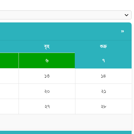
»
বৃহ
শুক্র
৭
৬
১৩
১৪
২০
২১
২৭
২৮