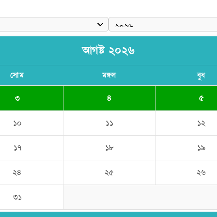
আগষ্ট ২০২৬
সোম
মঙ্গল
বুধ
৩
৪
৫
১০
১১
১২
১৭
১৮
১৯
২৪
২৫
২৬
৩১