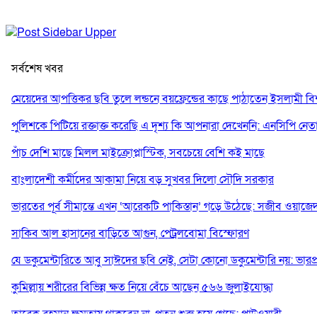
সর্বশেষ খবর
মেয়েদের আপত্তিকর ছবি তুলে লন্ডনে বয়ফ্রেন্ডের কাছে পাঠাতেন ইসলামী বিশ্ব
পুলিশকে পিটিয়ে রক্তাক্ত করেছি এ দৃশ্য কি আপনারা দেখেননি: এনসিপি নেত
পাঁচ দেশি মাছে মিলল মাইক্রোপ্লাস্টিক, সবচেয়ে বেশি কই মাছে
বাংলাদেশী কর্মীদের আকামা নিয়ে বড় সুখবর দিলো সৌদি সরকার
ভারতের পূর্ব সীমান্তে এখন ‘আরেকটি পাকিস্তান’ গড়ে উঠেছে: সজীব ওয়াজে
সাকিব আল হাসানের বাড়িতে আগুন, পেট্রলবোমা বিস্ফোরণ
যে ডকুমেন্টারিতে আবু সাঈদের ছবি নেই, সেটা কোনো ডকুমেন্টারি নয়: ভারপ্রাপ্ত
কুমিল্লায় শরীরের বিভিন্ন ক্ষত নিয়ে বেঁচে আছেন ৫৬৬ জুলাইযোদ্ধা
তারেক রহমান ক্ষমতায় থাকবেন না, পতন শুরু হয়ে গেছে: পাটওয়ারী