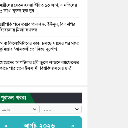
মন্ত্রীদের বেতন হওয়া উচিত ১০ লাখ, এমপিদের
৫ লাখ: নুরুল হক নুর
রাষ্ট্রপতি পদে প্রস্তাব পাননি ড. ইউনূস, বিএনপির
বিবেচনায় মির্জা ফখরুল
আধা কিলোমিটারের কাজ চলছে মাসের পর মাস:
কুমিল্লার ‘আমতলীতে’ নিত্য দুর্ভোগ
মেয়েদের আপত্তিকর ছবি তুলে লন্ডনে বয়ফ্রেন্ডের
কাছে পাঠাতেন ইসলামী বিশ্ববিদ্যালয়ের ছাত্রী
পুলিশকে পিটিয়ে রক্তাক্ত করেছি এ দৃশ্য কি
আপনারা দেখেননি: এনসিপি নেতা
পুরাতন খবরঃ
পাঁচ দেশি মাছে মিলল মাইক্রোপ্লাস্টিক, সবচেয়ে
বেশি কই মাছে
বাংলাদেশী কর্মীদের আকামা নিয়ে বড় সুখবর
আগষ্ট ২০২৬
«
»
দিলো সৌদি সরকার