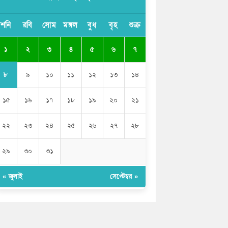
ভারতের পূর্ব সীমান্তে এখন ‘আরেকটি পাকিস্তান’
শনি
রবি
সোম
মঙ্গল
বুধ
বৃহ
শুক্র
গড়ে উঠেছে: সজীব ওয়াজেদ জয়
১
২
৩
৪
৫
৬
৭
সাকিব আল হাসানের বাড়িতে আগুন, পেট্রলবোমা
বিস্ফোরণ
৮
৯
১০
১১
১২
১৩
১৪
১৫
১৬
১৭
১৮
১৯
২০
২১
২২
২৩
২৪
২৫
২৬
২৭
২৮
২৯
৩০
৩১
« জুলাই
সেপ্টেম্বর »