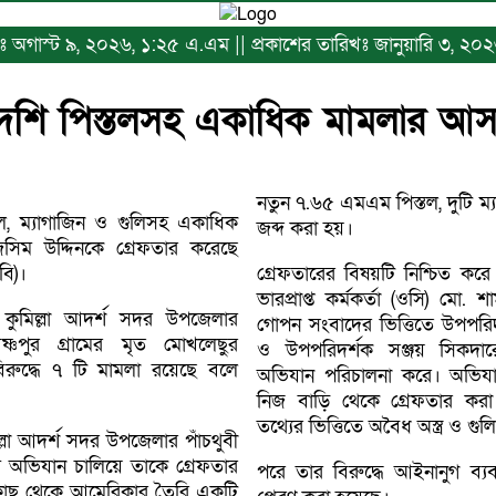
িখঃ অগাস্ট ৯, ২০২৬, ১:২৫ এ.এম || প্রকাশের তারিখঃ জানুয়ারি ৩, ২০২
িদেশি পিস্তলসহ একাধিক মামলার আস
নতুন ৭.৬৫ এমএম পিস্তল, দুটি ম্য
্তল, ম্যাগাজিন ও গুলিসহ একাধিক
জব্দ করা হয়।
িম উদ্দিনকে গ্রেফতার করেছে
বি)।
গ্রেফতারের বিষয়টি নিশ্চিত করে
ভারপ্রাপ্ত কর্মকর্তা (ওসি) মো
 কুমিল্লা আদর্শ সদর উপজেলার
গোপন সংবাদের ভিত্তিতে উপপরিদ
ষ্ণপুর গ্রামের মৃত মোখলেছুর
ও উপপরিদর্শক সঞ্জয় সিকদার
রুদ্ধে ৭ টি মামলা রয়েছে বলে
অভিযান পরিচালনা করে। অভিযা
নিজ বাড়ি থেকে গ্রেফতার কর
তথ্যের ভিত্তিতে অবৈধ অস্ত্র ও গুল
িল্লা আদর্শ সদর উপজেলার পাঁচথুবী
মে অভিযান চালিয়ে তাকে গ্রেফতার
পরে তার বিরুদ্ধে আইনানুগ ব্য
াছ থেকে আমেরিকার তৈরি একটি