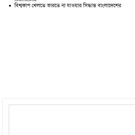
চৌদ্দগ্রাম
বিশ্বকাপ খেলতে ভারতে না যাওয়ার সিদ্ধান্ত বাংলাদেশের
নাঙ্গলকোট
মনোহরগঞ্জ
বরুড়া
লালমাই
দাউদকান্দি
চান্দিনা
মুরাদনগর
দেবিদ্বার
হোমনা
তিতাস
মেঘনা