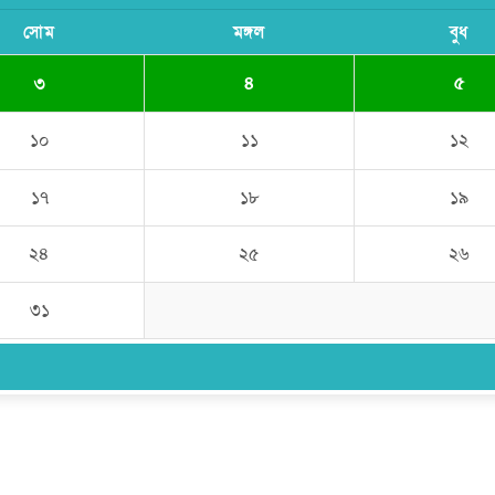
সোম
মঙ্গল
বুধ
৩
৪
৫
১০
১১
১২
১৭
১৮
১৯
২৪
২৫
২৬
৩১
উপদেষ্টা সম্পাদক:
ইঞ্জিনিয়ার রাজীব হাসান
সম্পাদক:
মোঃ সোহরাব হোসেন (সুমন)