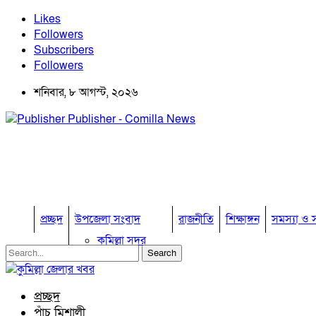
Likes
Followers
Subscribers
Followers
শনিবার, ৮ আগস্ট, ২০২৬
Publisher - Comilla News
প্রচ্ছদ
উপজেলা সংবাদ
রাজনীতি
শিক্ষাঙ্গন
সমস্যা ও স
কুমিল্লা সদর
কুমিল্লা সদর দক্ষিণ
বুড়িচং
ব্রাহ্মণপাড়া
প্রচ্ছদ
লাকসাম
পাঁচ মিশালী