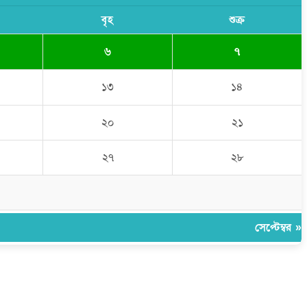
বৃহ
শুক্র
৬
৭
১৩
১৪
২০
২১
২৭
২৮
সেপ্টেম্বর »