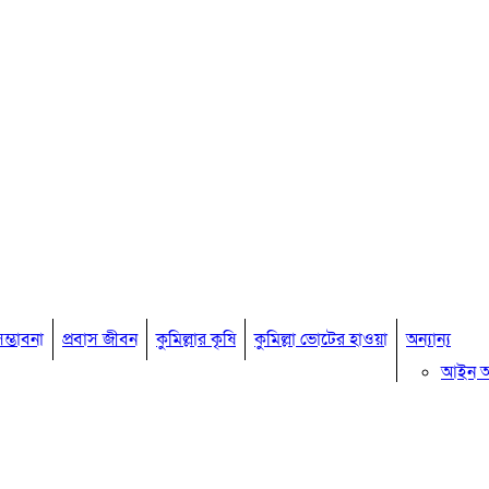
ম্ভাবনা
প্রবাস জীবন
কুমিল্লার কৃষি
কুমিল্লা ভোটের হাওয়া
অন্যান্য
আইন 
মতামত
কুমিল্ল
বিখ্যাত ব
কুমিল্ল