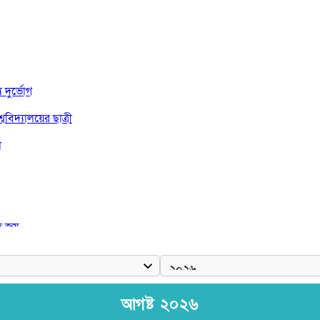
দুর্ভোগ
বিদ্যালয়ের ছাত্রী
া
দ জয়
আগষ্ট ২০২৬