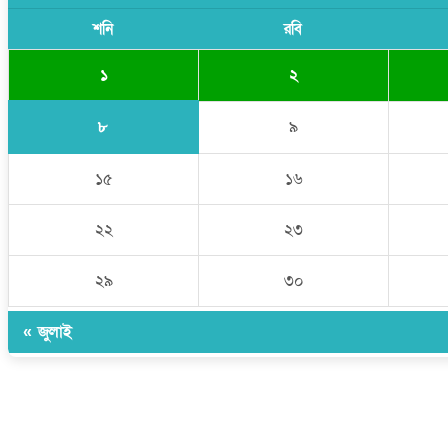
শনি
রবি
১
২
৮
৯
১৫
১৬
২২
২৩
২৯
৩০
« জুলাই