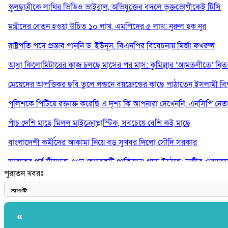
স্কুলছাত্রীকে লাথির ভিডিও ভাইরাল, অভিযুক্তের বদলে ভুক্তভোগীকেই টিসি
মন্ত্রীদের বেতন হওয়া উচিত ১০ লাখ, এমপিদের ৫ লাখ: নুরুল হক নুর
রাষ্ট্রপতি পদে প্রস্তাব পাননি ড. ইউনূস, বিএনপির বিবেচনায় মির্জা ফখরুল
আধা কিলোমিটারের কাজ চলছে মাসের পর মাস: কুমিল্লার ‘আমতলীতে’ নিত্য 
মেয়েদের আপত্তিকর ছবি তুলে লন্ডনে বয়ফ্রেন্ডের কাছে পাঠাতেন ইসলামী বিশ্ব
পুলিশকে পিটিয়ে রক্তাক্ত করেছি এ দৃশ্য কি আপনারা দেখেননি: এনসিপি নেত
পাঁচ দেশি মাছে মিলল মাইক্রোপ্লাস্টিক, সবচেয়ে বেশি কই মাছে
বাংলাদেশী কর্মীদের আকামা নিয়ে বড় সুখবর দিলো সৌদি সরকার
ভারতের পূর্ব সীমান্তে এখন ‘আরেকটি পাকিস্তান’ গড়ে উঠেছে: সজীব ওয়াজে
পুরাতন খবরঃ
সাকিব আল হাসানের বাড়িতে আগুন, পেট্রলবোমা বিস্ফোরণ
«