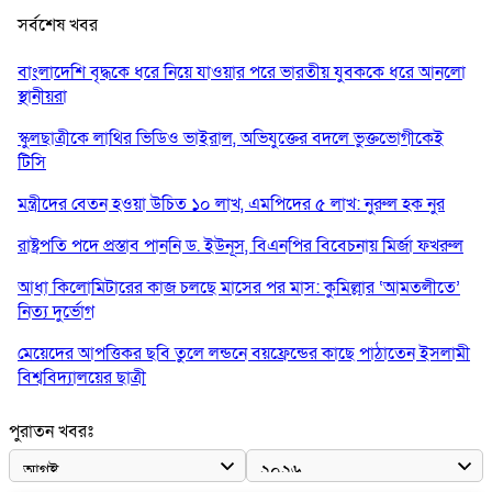
সর্বশেষ খবর
বাংলাদেশি বৃদ্ধকে ধরে নিয়ে যাওয়ার পরে ভারতীয় যুবককে ধরে আনলো
স্থানীয়রা
স্কুলছাত্রীকে লাথির ভিডিও ভাইরাল, অভিযুক্তের বদলে ভুক্তভোগীকেই
টিসি
মন্ত্রীদের বেতন হওয়া উচিত ১০ লাখ, এমপিদের ৫ লাখ: নুরুল হক নুর
রাষ্ট্রপতি পদে প্রস্তাব পাননি ড. ইউনূস, বিএনপির বিবেচনায় মির্জা ফখরুল
আধা কিলোমিটারের কাজ চলছে মাসের পর মাস: কুমিল্লার ‘আমতলীতে’
নিত্য দুর্ভোগ
মেয়েদের আপত্তিকর ছবি তুলে লন্ডনে বয়ফ্রেন্ডের কাছে পাঠাতেন ইসলামী
বিশ্ববিদ্যালয়ের ছাত্রী
পুলিশকে পিটিয়ে রক্তাক্ত করেছি এ দৃশ্য কি আপনারা দেখেননি: এনসিপি
পুরাতন খবরঃ
নেতা
পাঁচ দেশি মাছে মিলল মাইক্রোপ্লাস্টিক, সবচেয়ে বেশি কই মাছে