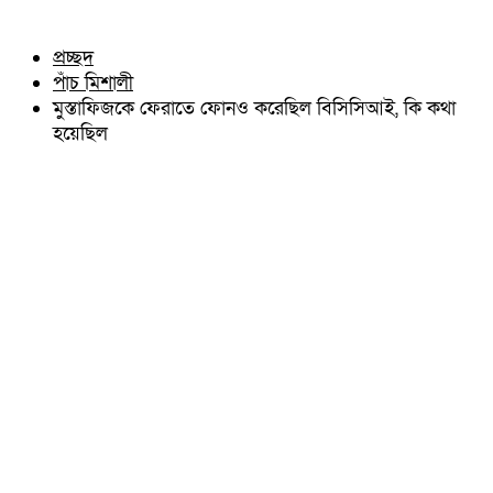
চৌদ্দগ্রাম
অন্যান্য
নাঙ্গলকোট
আইন আদালত
প্রচ্ছদ
মনোহরগঞ্জ
মতামত
পাঁচ মিশালী
বরুড়া
কুমিল্লার ঐতিহ্য
লালমাই
মুস্তাফিজকে ফেরাতে ফোনও করেছিল বিসিসিআই, কি কথা
বিখ্যাত ব্যাক্তিত্ব
দাউদকান্দি
হয়েছিল
কুমিল্লা বিভাগ চাই
চান্দিনা
কুমিল্লা ভিক্টোরিয়ানস্
মুরাদনগর
দেবিদ্বার
হোমনা
তিতাস
মেঘনা