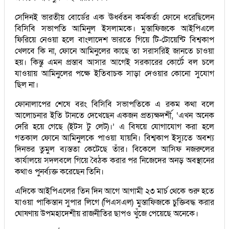
সেদিনই ভারতীয় বোর্ডের এক ঊর্ধ্বতন কর্মকর্তা ফোনে ধরেছিলেন
বিসিবি সভাপতি আমিনুল ইসলামকে। মুস্তাফিজকে আইপিএলে
ফিরিয়ে নেওয়া হলে বাংলাদেশ ভারতে গিয়ে টি-টোয়েন্টি বিশ্বকাপ
খেলবে কি না, ফোনে আমিনুলের কাছে তা সরাসরিই জানতে চাওয়া
হয়। কিন্তু এমন প্রস্তাব আসার আগেই সরকারের কোর্টে বল চলে
যাওয়ায় আমিনুলের পক্ষে ইতিবাচক সাড়া দেওয়ার কোনো সুযোগ
ছিল না।
ফোনালাপের শেষে বরং বিসিবি সভাপতিকে এ রকম কথা বলে
আলোচনার ইতি টানতে দেখেছেন একজন প্রত্যক্ষদর্শী, ‘এখন অনেক
দেরি হয়ে গেছে (ইটস টু লেট)।’ এ বিষয়ে যোগাযোগ করা হলে
গতকাল ফোনে আমিনুলকে পাওয়া যায়নি। বিশ্বকাপ ইস্যুতে অবশ্য
দিনভর তুমুল ব্যস্ততা কেটেছে তাঁর। বিকেলে আসিফ নজরুলের
কার্যালয়ে সদলবলে গিয়ে বৈঠক করার পর নিজেদের অনড় অবস্থানের
কথাও পুনর্ব্যক্ত করেছেন তিনি।
এদিকে আইপিএলের তিন দিন আগে আগামী ২৩ মার্চ থেকে শুরু হতে
যাওয়া পাকিস্তান সুপার লিগে (পিএসএল) মুস্তাফিজকে চুক্তিবদ্ধ করার
ঘোষণায় উপমহাদেশীয় রাজনীতির ছাপও খুঁজে পেয়েছে অনেকে।