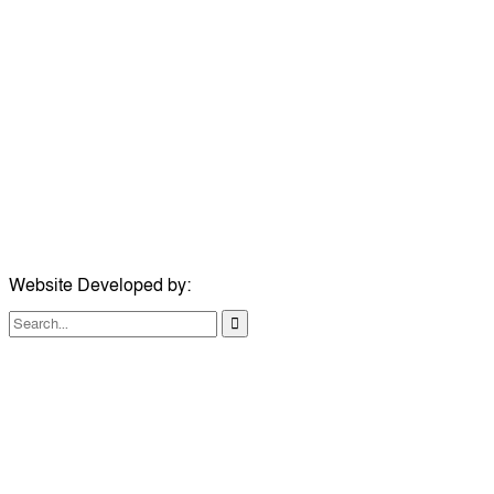
উপদেষ্টা সম্পাদক:
ইঞ্জিনিয়ার রাজীব হাসান
সম্পাদক:
মোঃ সোহরাব হোসেন (সুমন)
ঠিকানা:
গোল্ডেন টাওয়ার, আমতলী, কুমিল্লা সদর, কুমিল্লা-৩৫০০
মোবাইল:
+৮৮০১৭১৭৯৬০০৯৭
ইমেইল:
news@dailycomillanews.com
ঠিকানা:
১০৮ হোয়াইট চ্যাপেল রোড, লন্ডন ই১ ১ডিই
মোবাইল:
০৭৪১১৯৩৩২৬১
ইমেইল:
london@dailycomillanews.com
Website Developed by:
TechSmartBD.com