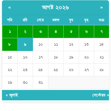
আগষ্ট ২০২৬
«
»
বাংলাদেশী কর্মীদের আকামা নিয়ে বড় সুখবর দিলো সৌদি সরকার
ভারতের পূর্ব সীমান্তে এখন ‘আরেকটি পাকিস্তান’ গড়ে উঠেছে: সজীব
শনি
রবি
সোম
মঙ্গল
বুধ
বৃহ
শুক্র
ওয়াজেদ জয়
২
১
৩
৪
৫
৬
৭
৯
৮
১০
১১
১২
১৩
১৪
১৫
১৬
১৭
১৮
১৯
২০
২১
২২
২৩
২৪
২৫
২৬
২৭
২৮
২৯
৩০
৩১
« জুলাই
সেপ্টেম্বর »