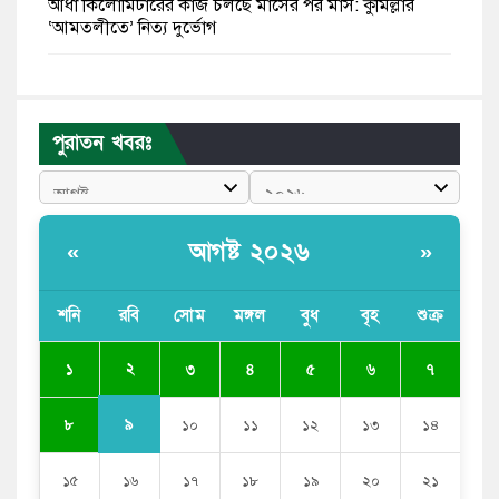
আধা কিলোমিটারের কাজ চলছে মাসের পর মাস: কুমিল্লার
‘আমতলীতে’ নিত্য দুর্ভোগ
মেয়েদের আপত্তিকর ছবি তুলে লন্ডনে বয়ফ্রেন্ডের কাছে
পাঠাতেন ইসলামী বিশ্ববিদ্যালয়ের ছাত্রী
পুরাতন খবরঃ
পুলিশকে পিটিয়ে রক্তাক্ত করেছি এ দৃশ্য কি আপনারা দেখেননি:
এনসিপি নেতা
পাঁচ দেশি মাছে মিলল মাইক্রোপ্লাস্টিক, সবচেয়ে বেশি কই মাছে
আগষ্ট ২০২৬
«
»
বাংলাদেশী কর্মীদের আকামা নিয়ে বড় সুখবর দিলো সৌদি
সরকার
শনি
রবি
সোম
মঙ্গল
বুধ
বৃহ
শুক্র
ভারতের পূর্ব সীমান্তে এখন ‘আরেকটি পাকিস্তান’ গড়ে উঠেছে:
২
১
৩
৪
৫
৬
৭
সজীব ওয়াজেদ জয়
৯
৮
১০
১১
১২
১৩
১৪
১৫
১৬
১৭
১৮
১৯
২০
২১