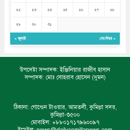
২২
২৩
২৪
২৫
২৬
২৭
২৮
২৯
৩০
৩১
« জুলাই
সেপ্টেম্বর »
উপদেষ্টা সম্পাদক:
ইঞ্জিনিয়ার রাজীব হাসান
সম্পাদক:
মোঃ সোহরাব হোসেন (সুমন)
ঠিকানা:
গোল্ডেন টাওয়ার, আমতলী, কুমিল্লা সদর,
কুমিল্লা-৩৫০০
মোবাইল:
+৮৮০১৭১৭৯৬০০৯৭
ইমেইল:
news@dailycomillanews.com