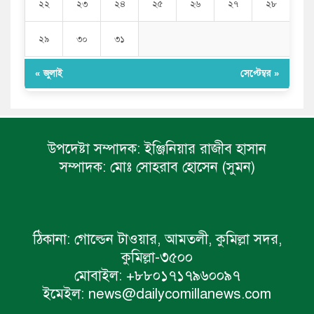
২২
২৩
২৪
২৫
২৬
২৭
২৮
২৯
৩০
৩১
« জুলাই
সেপ্টেম্বর »
উপদেষ্টা সম্পাদক:
ইঞ্জিনিয়ার রাজীব হাসান
সম্পাদক:
মোঃ সোহরাব হোসেন (সুমন)
ঠিকানা:
গোল্ডেন টাওয়ার, আমতলী, কুমিল্লা সদর,
কুমিল্লা-৩৫০০
মোবাইল:
+৮৮০১৭১৭৯৬০০৯৭
ইমেইল:
news@dailycomillanews.com