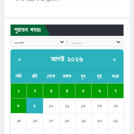
মেয়েদের আপত্তিকর ছবি তুলে লন্ডনে বয়ফ্রেন্ডের কাছে
পাঠাতেন ইসলামী বিশ্ববিদ্যালয়ের ছাত্রী
পুরাতন খবরঃ
পুলিশকে পিটিয়ে রক্তাক্ত করেছি এ দৃশ্য কি আপনারা দেখেননি:
এনসিপি নেতা
পাঁচ দেশি মাছে মিলল মাইক্রোপ্লাস্টিক, সবচেয়ে বেশি কই মাছে
আগষ্ট ২০২৬
«
»
বাংলাদেশী কর্মীদের আকামা নিয়ে বড় সুখবর দিলো সৌদি
সরকার
শনি
রবি
সোম
মঙ্গল
বুধ
বৃহ
শুক্র
ভারতের পূর্ব সীমান্তে এখন ‘আরেকটি পাকিস্তান’ গড়ে উঠেছে:
২
১
৩
৪
৫
৬
৭
সজীব ওয়াজেদ জয়
৯
৮
১০
১১
১২
১৩
১৪
১৫
১৬
১৭
১৮
১৯
২০
২১