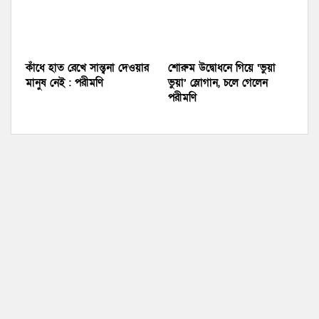
কাঁধে হাত রেখে সান্ত্বনা দেওয়ার
শোরুম উদ্বোধনে গিয়ে ‘ভুয়া
মানুষ নেই : পরীমণি
ভুয়া’ স্লোগান, চলে গেলেন
পরীমণি