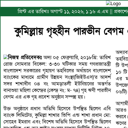
প্রিন্ট এর তারিখঃ অগাস্ট ১১, ২০২৬, ১:১৬ এ.এম || প্রকাশে
কুমিল্লায় গৃহহীন পারভীন বেগম
অদ্যা
নিজস্ব প্রতিবেদকঃ
অদ্য ০৫ ফেব্রুয়ারি, ২০১৮খ্রি: তারিখ
তহবিল
রোজ সোমবার বিকেল: ৩-৩০ ঘটিকার সময় গণপ্রজাতন্ত্রী
টি উপ
বাংলাদেশ সরকারের গৃহায়ণ তহবিলের অর্থায়নে বাংলাদেশ
১০ টি
ব্যাংকের মাধ্যমে গ্রামীণ উন্নয়ন সংস্থা(জিইউএস)’র আদর্শ
এর ম
সদর শাখাধীন ০৪ নং আমড়াতলী ইউনিয়নের অন্তর্গত
উপজেল
বানাশুয়া মহিলা কেন্দ্রের (কেন্দ্র নং: ম- ৭৪) গৃহ ঋণী পারভীন
০৬টি)
বেগম এর এক গৃহ প্রবেশ অনুষ্ঠান সম্পন্ন হয়।
আগামী
উক্ত অনুষ্ঠানে প্রধান অতিথি হিসেবে উপস্থিত ছিলেন এবি
আরও ২
ব্যাংক লিমিটেড, কুমিল্লা শাখার ভিপি এন্ড শাখা প্রধান মো:
করবে।
সোহেব ইমরান এবং বিশেষ অতিথি হিসেবে উপস্থিত ছিলেন
ঋণের