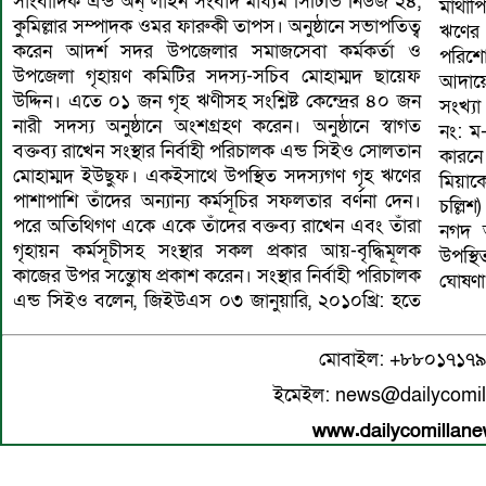
সাংবাদিক এন্ড অন্ লাইন সংবাদ মাধ্যম সিটিভি নিউজ ২৪,
মাথাপি
কুমিল্লার সম্পাদক ওমর ফারুকী তাপস। অনুষ্ঠানে সভাপতিত্ব
ঋণের 
করেন আদর্শ সদর উপজেলার সমাজসেবা কর্মকর্তা ও
পরিশো
উপজেলা গৃহায়ণ কমিটির সদস্য-সচিব মোহাম্মদ ছায়েফ
আদায়ে
উদ্দিন। এতে ০১ জন গৃহ ঋণীসহ সংশ্লিষ্ট কেন্দ্রের ৪০ জন
সংখ্য
নারী সদস্য অনুষ্ঠানে অংশগ্রহণ করেন। অনুষ্ঠানে স্বাগত
নং: ম
বক্তব্য রাখেন সংস্থার নির্বাহী পরিচালক এন্ড সিইও সোলতান
কারনে
মোহাম্মদ ইউছুফ। একইসাথে উপস্থিত সদস্যগণ গৃহ ঋণের
মিয়াক
পাশাপাশি তাঁদের অন্যান্য কর্মসূচির সফলতার বর্ণনা দেন।
চল্লি
পরে অতিথিগণ একে একে তাঁদের বক্তব্য রাখেন এবং তাঁরা
নগদ অ
গৃহায়ন কর্মসূচীসহ সংস্থার সকল প্রকার আয়-বৃদ্ধিমূলক
উপস্থ
কাজের উপর সন্তেুাষ প্রকাশ করেন। সংস্থার নির্বাহী পরিচালক
ঘোষণা
এন্ড সিইও বলেন, জিইউএস ০৩ জানুয়ারি, ২০১০খ্রি: হতে
মোবাইল: +৮৮০১৭১৭
ইমেইল: news@dailycomi
www.dailycomillan