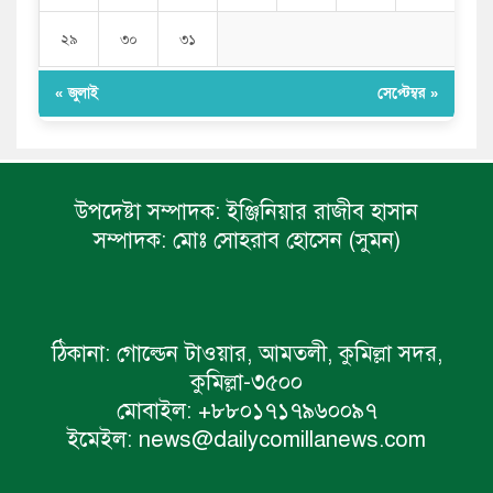
২৯
৩০
৩১
« জুলাই
সেপ্টেম্বর »
উপদেষ্টা সম্পাদক:
ইঞ্জিনিয়ার রাজীব হাসান
সম্পাদক:
মোঃ সোহরাব হোসেন (সুমন)
ঠিকানা:
গোল্ডেন টাওয়ার, আমতলী, কুমিল্লা সদর,
কুমিল্লা-৩৫০০
মোবাইল:
+৮৮০১৭১৭৯৬০০৯৭
ইমেইল:
news@dailycomillanews.com