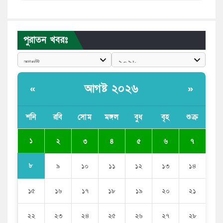
পুলিশকে পিটিয়ে রক্তাক্ত করেছি এ দৃশ্য কি আপনারা দেখেননি:
এনসিপি নেতা
পুরাতন খবরঃ
পাঁচ দেশি মাছে মিলল মাইক্রোপ্লাস্টিক, সবচেয়ে বেশি কই মাছে
বাংলাদেশী কর্মীদের আকামা নিয়ে বড় সুখবর দিলো সৌদি
সরকার
আগষ্ট ২০২৬
«
»
ভারতের পূর্ব সীমান্তে এখন ‘আরেকটি পাকিস্তান’ গড়ে উঠেছে:
সজীব ওয়াজেদ জয়
শনি
রবি
সোম
মঙ্গল
বুধ
বৃহ
শুক্র
সাকিব আল হাসানের বাড়িতে আগুন, পেট্রলবোমা বিস্ফোরণ
১
২
৩
৪
৫
৬
৭
৮
৯
১০
১১
১২
১৩
১৪
১৫
১৬
১৭
১৮
১৯
২০
২১
২২
২৩
২৪
২৫
২৬
২৭
২৮