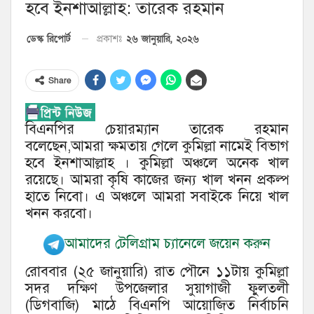
হবে ইনশাআল্লাহ: তারেক রহমান
২৬ জানুয়ারি, ২০২৬
ডেস্ক রিপোর্ট
প্রকাশঃ
Share
বিএনপির চেয়ারম্যান তারেক রহমান
বলেছেন,আমরা ক্ষমতায় গেলে কুমিল্লা নামেই বিভাগ
হবে ইনশাআল্লাহ । কুমিল্লা অঞ্চলে অনেক খাল
রয়েছে। আমরা কৃষি কাজের জন্য খাল খনন প্রকল্প
হাতে নিবো। এ অঞ্চলে আমরা সবাইকে নিয়ে খাল
খনন করবো।
আমাদের টেলিগ্রাম চ্যানেলে জয়েন করুন
রোববার (২৫ জানুয়ারি) রাত পৌনে ১১টায় কুমিল্লা
সদর দক্ষিণ উপজেলার সুয়াগাজী ফুলতলী
(ডিগবাজি) মাঠে বিএনপি আয়োজিত নির্বাচনি