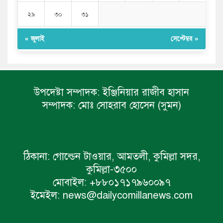
২৯
৩০
৩১
« জুলাই
সেপ্টেম্বর »
উপদেষ্টা সম্পাদক:
ইঞ্জিনিয়ার রাজীব হাসান
সম্পাদক:
মোঃ সোহরাব হোসেন (সুমন)
ঠিকানা:
গোল্ডেন টাওয়ার, আমতলী, কুমিল্লা সদর,
কুমিল্লা-৩৫০০
মোবাইল:
+৮৮০১৭১৭৯৬০০৯৭
ইমেইল:
news@dailycomillanews.com