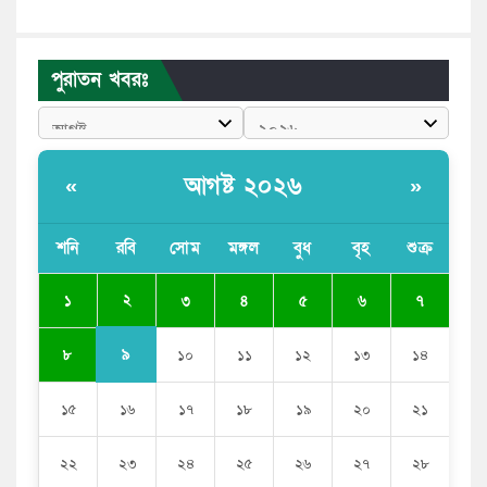
মেয়েদের আপত্তিকর ছবি তুলে লন্ডনে বয়ফ্রেন্ডের কাছে
পাঠাতেন ইসলামী বিশ্ববিদ্যালয়ের ছাত্রী
পুরাতন খবরঃ
পুলিশকে পিটিয়ে রক্তাক্ত করেছি এ দৃশ্য কি আপনারা দেখেননি:
এনসিপি নেতা
পাঁচ দেশি মাছে মিলল মাইক্রোপ্লাস্টিক, সবচেয়ে বেশি কই মাছে
আগষ্ট ২০২৬
«
»
বাংলাদেশী কর্মীদের আকামা নিয়ে বড় সুখবর দিলো সৌদি
সরকার
শনি
রবি
সোম
মঙ্গল
বুধ
বৃহ
শুক্র
ভারতের পূর্ব সীমান্তে এখন ‘আরেকটি পাকিস্তান’ গড়ে উঠেছে:
২
১
৩
৪
৫
৬
৭
সজীব ওয়াজেদ জয়
৯
৮
১০
১১
১২
১৩
১৪
১৫
১৬
১৭
১৮
১৯
২০
২১
২২
২৩
২৪
২৫
২৬
২৭
২৮