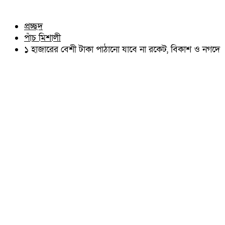
চৌদ্দগ্রাম
অন্যান্য
নাঙ্গলকোট
আইন আদালত
প্রচ্ছদ
মনোহরগঞ্জ
মতামত
পাঁচ মিশালী
বরুড়া
কুমিল্লার ঐতিহ্য
লালমাই
১ হাজারের বেশী টাকা পাঠানো যাবে না রকেট, বিকাশ ও নগদে
বিখ্যাত ব্যাক্তিত্ব
দাউদকান্দি
কুমিল্লা বিভাগ চাই
চান্দিনা
কুমিল্লা ভিক্টোরিয়ানস্
মুরাদনগর
দেবিদ্বার
হোমনা
তিতাস
মেঘনা