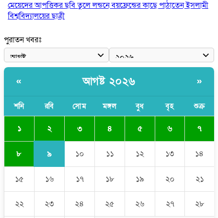
মেয়েদের আপত্তিকর ছবি তুলে লন্ডনে বয়ফ্রেন্ডের কাছে পাঠাতেন ইসলামী
বিশ্ববিদ্যালয়ের ছাত্রী
পুলিশকে পিটিয়ে রক্তাক্ত করেছি এ দৃশ্য কি আপনারা দেখেননি: এনসিপি
পুরাতন খবরঃ
নেতা
পাঁচ দেশি মাছে মিলল মাইক্রোপ্লাস্টিক, সবচেয়ে বেশি কই মাছে
আগষ্ট ২০২৬
«
»
বাংলাদেশী কর্মীদের আকামা নিয়ে বড় সুখবর দিলো সৌদি সরকার
ভারতের পূর্ব সীমান্তে এখন ‘আরেকটি পাকিস্তান’ গড়ে উঠেছে: সজীব
শনি
রবি
সোম
মঙ্গল
বুধ
বৃহ
শুক্র
ওয়াজেদ জয়
২
১
৩
৪
৫
৬
৭
৯
৮
১০
১১
১২
১৩
১৪
১৫
১৬
১৭
১৮
১৯
২০
২১
২২
২৩
২৪
২৫
২৬
২৭
২৮