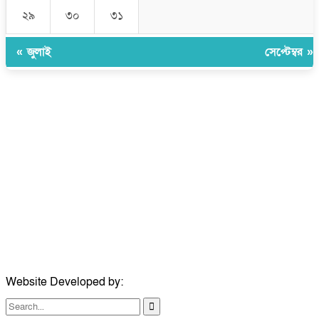
২৯
৩০
৩১
« জুলাই
সেপ্টেম্বর »
উপদেষ্টা সম্পাদক:
ইঞ্জিনিয়ার রাজীব হাসান
সম্পাদক:
মোঃ সোহরাব হোসেন (সুমন)
ঠিকানা:
গোল্ডেন টাওয়ার, আমতলী, কুমিল্লা সদর, কুমিল্লা-৩৫০০
মোবাইল:
+৮৮০১৭১৭৯৬০০৯৭
ইমেইল:
news@dailycomillanews.com
ঠিকানা:
১০৮ হোয়াইট চ্যাপেল রোড, লন্ডন ই১ ১ডিই
মোবাইল:
০৭৪১১৯৩৩২৬১
ইমেইল:
london@dailycomillanews.com
Website Developed by:
TechSmartBD.com