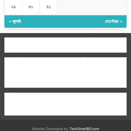
২৯
৩০
৩১
« জুলাই
সেপ্টেম্বর »
উপদেষ্টা সম্পাদক:
ইঞ্জিনিয়ার রাজীব হাসান
সম্পাদক:
মোঃ সোহরাব হোসেন (সুমন)
ঠিকানা:
গোল্ডেন টাওয়ার, আমতলী, কুমিল্লা সদর,
কুমিল্লা-৩৫০০
মোবাইল:
+৮৮০১৭১৭৯৬০০৯৭
ইমেইল:
news@dailycomillanews.com
ঠিকানা:
১০৮ হোয়াইট চ্যাপেল রোড, লন্ডন ই১ ১ডিই
মোবাইল:
০৭৪১১৯৩৩২৬১
ইমেইল:
london@dailycomillanews.com
Website Developed by:
TechSmartBD.com