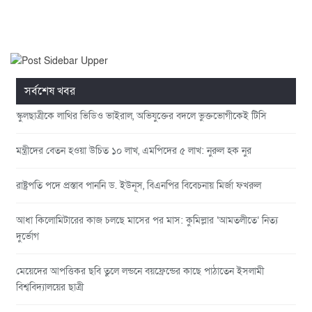
সর্বশেষ খবর
স্কুলছাত্রীকে লাথির ভিডিও ভাইরাল, অভিযুক্তের বদলে ভুক্তভোগীকেই টিসি
মন্ত্রীদের বেতন হওয়া উচিত ১০ লাখ, এমপিদের ৫ লাখ: নুরুল হক নুর
রাষ্ট্রপতি পদে প্রস্তাব পাননি ড. ইউনূস, বিএনপির বিবেচনায় মির্জা ফখরুল
আধা কিলোমিটারের কাজ চলছে মাসের পর মাস: কুমিল্লার ‘আমতলীতে’ নিত্য
দুর্ভোগ
মেয়েদের আপত্তিকর ছবি তুলে লন্ডনে বয়ফ্রেন্ডের কাছে পাঠাতেন ইসলামী
বিশ্ববিদ্যালয়ের ছাত্রী