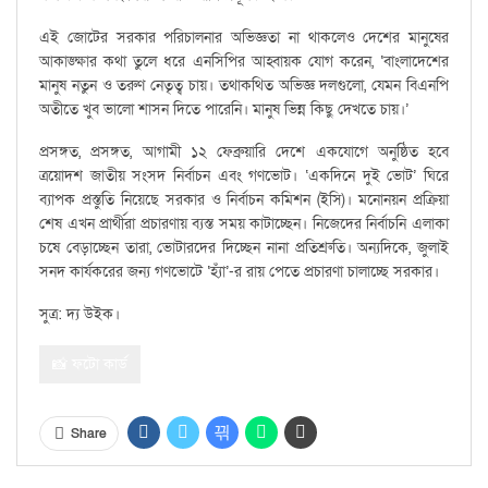
এই জোটের সরকার পরিচালনার অভিজ্ঞতা না থাকলেও দেশের মানুষের
আকাঙ্ক্ষার কথা তুলে ধরে এনসিপির আহ্বায়ক যোগ করেন, ‘বাংলাদেশের
মানুষ নতুন ও তরুণ নেতৃত্ব চায়। তথাকথিত অভিজ্ঞ দলগুলো, যেমন বিএনপি
অতীতে খুব ভালো শাসন দিতে পারেনি। মানুষ ভিন্ন কিছু দেখতে চায়।’
প্রসঙ্গত, প্রসঙ্গত, আগামী ১২ ফেব্রুয়ারি দেশে একযোগে অনুষ্ঠিত হবে
ত্রয়োদশ জাতীয় সংসদ নির্বাচন এবং গণভোট। ‘একদিনে দুই ভোট’ ঘিরে
ব্যাপক প্রস্তুতি নিয়েছে সরকার ও নির্বাচন কমিশন (ইসি)। মনোনয়ন প্রক্রিয়া
শেষ এখন প্রার্থীরা প্রচারণায় ব্যস্ত সময় কাটাচ্ছেন। নিজেদের নির্বাচনি এলাকা
চষে বেড়াচ্ছেন তারা, ভোটারদের দিচ্ছেন নানা প্রতিশ্রুতি। অন্যদিকে, জুলাই
সনদ কার্যকরের জন্য গণভোটে ‘হ্যাঁ’-র রায় পেতে প্রচারণা চালাচ্ছে সরকার।
সুত্র: দ্য উইক।
📸 ফটো কার্ড
Share