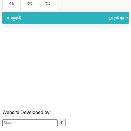
২৯
৩০
৩১
« জুলাই
সেপ্টেম্বর »
উপদেষ্টা সম্পাদক:
ইঞ্জিনিয়ার রাজীব হাসান
সম্পাদক:
মোঃ সোহরাব হোসেন (সুমন)
ঠিকানা:
গোল্ডেন টাওয়ার, আমতলী, কুমিল্লা সদর, কুমিল্লা-৩৫০০
মোবাইল:
+৮৮০১৭১৭৯৬০০৯৭
ইমেইল:
news@dailycomillanews.com
ঠিকানা:
১০৮ হোয়াইট চ্যাপেল রোড, লন্ডন ই১ ১ডিই
মোবাইল:
০৭৪১১৯৩৩২৬১
ইমেইল:
london@dailycomillanews.com
Website Developed by:
TechSmartBD.com