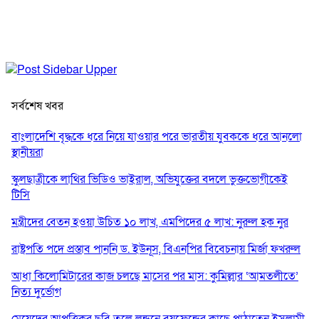
সর্বশেষ খবর
বাংলাদেশি বৃদ্ধকে ধরে নিয়ে যাওয়ার পরে ভারতীয় যুবককে ধরে আনলো
স্থানীয়রা
স্কুলছাত্রীকে লাথির ভিডিও ভাইরাল, অভিযুক্তের বদলে ভুক্তভোগীকেই
টিসি
মন্ত্রীদের বেতন হওয়া উচিত ১০ লাখ, এমপিদের ৫ লাখ: নুরুল হক নুর
রাষ্ট্রপতি পদে প্রস্তাব পাননি ড. ইউনূস, বিএনপির বিবেচনায় মির্জা ফখরুল
আধা কিলোমিটারের কাজ চলছে মাসের পর মাস: কুমিল্লার ‘আমতলীতে’
নিত্য দুর্ভোগ
মেয়েদের আপত্তিকর ছবি তুলে লন্ডনে বয়ফ্রেন্ডের কাছে পাঠাতেন ইসলামী