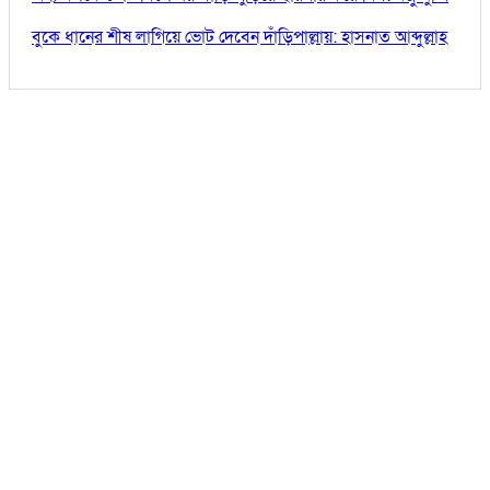
বুকে ধানের শীষ লাগিয়ে ভোট দেবেন দাঁড়িপাল্লায়: হাসনাত আব্দুল্লাহ