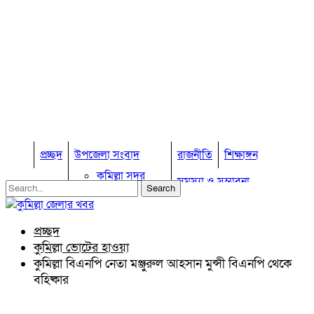
প্রচ্ছদ
উপজেলা সংবাদ
রাজনীতি
শিক্ষাঙ্গন
কুমিল্লা সদর
সমস্যা ও সম্ভাবনা
কুমিল্লা সদর দক্ষিণ
বুড়িচং
প্রবাস জীবন
কুমিল্লার কৃষি
ব্রাহ্মণপাড়া
প্রচ্ছদ
কুমিল্লা ভোটের হাওয়া
লাকসাম
কুমিল্লা ভোটের হাওয়া
চৌদ্দগ্রাম
অন্যান্য
কুমিল্লা বিএনপি নেতা মঞ্জুরুল আহসান মুন্সী বিএনপি থেকে
নাঙ্গলকোট
বহিষ্কার
আইন আদালত
মনোহরগঞ্জ
মতামত
বরুড়া
কুমিল্লার ঐতিহ্য