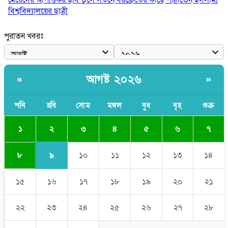
বিশ্ববিদ্যালয়ের ছাত্রী
পুলিশকে পিটিয়ে রক্তাক্ত করেছি এ দৃশ্য কি আপনারা দেখেননি: এনসিপি
পুরাতন খবরঃ
নেতা
পাঁচ দেশি মাছে মিলল মাইক্রোপ্লাস্টিক, সবচেয়ে বেশি কই মাছে
আগষ্ট ২০২৬
«
»
বাংলাদেশী কর্মীদের আকামা নিয়ে বড় সুখবর দিলো সৌদি সরকার
ভারতের পূর্ব সীমান্তে এখন ‘আরেকটি পাকিস্তান’ গড়ে উঠেছে: সজীব
শনি
রবি
সোম
মঙ্গল
বুধ
বৃহ
শুক্র
ওয়াজেদ জয়
২
১
৩
৪
৫
৬
৭
৯
৮
১০
১১
১২
১৩
১৪
১৫
১৬
১৭
১৮
১৯
২০
২১
২২
২৩
২৪
২৫
২৬
২৭
২৮