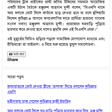
পরিষদের ট্রাক প্রতীকের প্রার্থী জসিম উদ্দিনের সমর্থনে আয়োজিত
একটি উঠান বৈঠকে মঞ্জুরুল আহসান মুন্সী বলেন, “বিএনপি বাদে
অন্য দলকে ভোট দিলে কাউকে ছাড় দেওয়া হবে না বলে হুঁশিয়ারি
দিলেন কুমিল্লা-৪ আসনে ঋণখেলাপির দায়ে প্রার্থিতা হারানো সাবেক
সংসদ সদস্য মঞ্জুরুল আহসান মুন্সী। প্রয়োজনে ঘরবাড়ি পুড়িয়ে
ছারখার করে দেওয়া হবে বলেও হুমকি দেন এই বিএনপি নেতা।”
ওই মুহূর্তের ভিডিও ছড়িয়ে পড়লে সামাজিক যোগাযোগ মাধ্যমে এবং
রীতিমতো তা ভাইরাল। এ নিয়ে শুরু হয়েছে তুমুল সমালোচনা।
📸 ফটো কার্ড
Share
আরো পড়ুন
জামায়াতকে ভোট দেওয়া স্ত্রীকে ‘তালাক’ দিতে বললেন কুমিল্লার
এমপি
মন্ত্রীসভায় ডাক পেলেন কুমিল্লার হাজী ইয়াছিন
অন্য দলকে ভোট দিলে ঘর-বাড়ি পুড়িয়ে ছারখার করে দিব: মঞ্জু মুন্সি