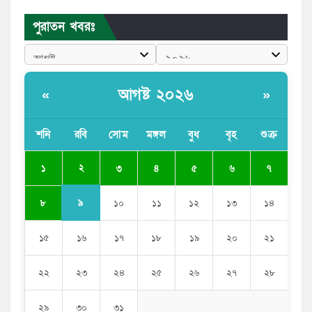
পাঠাতেন ইসলামী বিশ্ববিদ্যালয়ের ছাত্রী
পুরাতন খবরঃ
পুলিশকে পিটিয়ে রক্তাক্ত করেছি এ দৃশ্য কি আপনারা দেখেননি:
এনসিপি নেতা
পাঁচ দেশি মাছে মিলল মাইক্রোপ্লাস্টিক, সবচেয়ে বেশি কই মাছে
আগষ্ট ২০২৬
«
»
বাংলাদেশী কর্মীদের আকামা নিয়ে বড় সুখবর দিলো সৌদি
সরকার
শনি
রবি
সোম
মঙ্গল
বুধ
বৃহ
শুক্র
ভারতের পূর্ব সীমান্তে এখন ‘আরেকটি পাকিস্তান’ গড়ে উঠেছে:
২
১
৩
৪
৫
৬
৭
সজীব ওয়াজেদ জয়
৯
৮
১০
১১
১২
১৩
১৪
১৫
১৬
১৭
১৮
১৯
২০
২১
২২
২৩
২৪
২৫
২৬
২৭
২৮
২৯
৩০
৩১