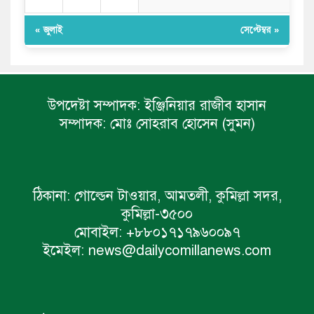
« জুলাই
সেপ্টেম্বর »
উপদেষ্টা সম্পাদক:
ইঞ্জিনিয়ার রাজীব হাসান
সম্পাদক:
মোঃ সোহরাব হোসেন (সুমন)
ঠিকানা:
গোল্ডেন টাওয়ার, আমতলী, কুমিল্লা সদর,
কুমিল্লা-৩৫০০
মোবাইল:
+৮৮০১৭১৭৯৬০০৯৭
ইমেইল:
news@dailycomillanews.com