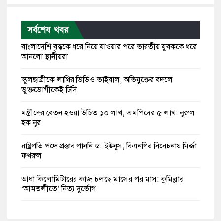
সর্বশেষ খবর
বাংলাদেশি বৃদ্ধকে ধরে নিয়ে যাওয়ার পরে ভারতীয় যুবককে ধরে
আনলো স্থানীয়রা
স্কুলছাত্রীকে লাথির ভিডিও ভাইরাল, অভিযুক্তের বদলে
ভুক্তভোগীকেই টিসি
মন্ত্রীদের বেতন হওয়া উচিত ১০ লাখ, এমপিদের ৫ লাখ: নুরুল
হক নুর
রাষ্ট্রপতি পদে প্রস্তাব পাননি ড. ইউনূস, বিএনপির বিবেচনায় মির্জা
ফখরুল
আধা কিলোমিটারের কাজ চলছে মাসের পর মাস: কুমিল্লার
‘আমতলীতে’ নিত্য দুর্ভোগ
মেয়েদের আপত্তিকর ছবি তুলে লন্ডনে বয়ফ্রেন্ডের কাছে