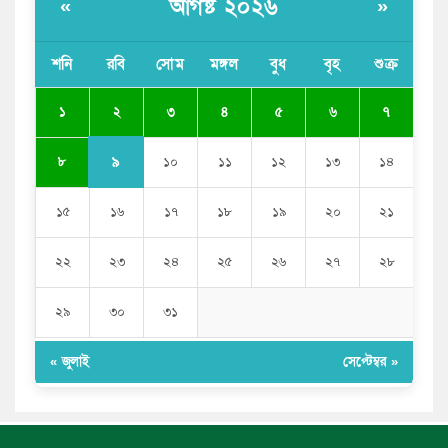
আগষ্ট ২০২৬
«
»
বাংলাদেশী কর্মীদের আকামা নিয়ে বড় সুখবর দিলো সৌদি
সরকার
শনি
রবি
সোম
মঙ্গল
বুধ
বৃহ
শুক্র
ভারতের পূর্ব সীমান্তে এখন ‘আরেকটি পাকিস্তান’ গড়ে উঠেছে:
২
১
৩
৪
৫
৬
৭
সজীব ওয়াজেদ জয়
৯
৮
১০
১১
১২
১৩
১৪
১৫
১৬
১৭
১৮
১৯
২০
২১
২২
২৩
২৪
২৫
২৬
২৭
২৮
২৯
৩০
৩১
« জুলাই
সেপ্টেম্বর »