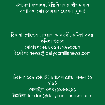
উপদেষ্টা সম্পাদক:
ইঞ্জিনিয়ার রাজীব হাসান
সম্পাদক:
মোঃ সোহরাব হোসেন (সুমন)
ঠিকানা:
গোল্ডেন টাওয়ার, আমতলী, কুমিল্লা সদর,
কুমিল্লা-৩৫০০
মোবাইল:
+৮৮০১৭১৭৯৬০০৯৭
ইমেইল:
news@dailycomillanews.com
ঠিকানা:
১০৮ হোয়াইট চ্যাপেল রোড, লন্ডন ই১
১ডিই
মোবাইল:
০৭৪১১৯৩৩২৬১
ইমেইল:
london@dailycomillanews.com