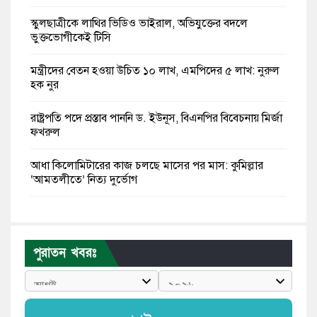
স্কুলছাত্রীকে লাথির ভিডিও ভাইরাল, অভিযুক্তের বদলে
ভুক্তভোগীকেই টিসি
মন্ত্রীদের বেতন হওয়া উচিত ১০ লাখ, এমপিদের ৫ লাখ: নুরুল
হক নুর
রাষ্ট্রপতি পদে প্রস্তাব পাননি ড. ইউনূস, বিএনপির বিবেচনায় মির্জা
ফখরুল
আধা কিলোমিটারের কাজ চলছে মাসের পর মাস: কুমিল্লার
‘আমতলীতে’ নিত্য দুর্ভোগ
মেয়েদের আপত্তিকর ছবি তুলে লন্ডনে বয়ফ্রেন্ডের কাছে
পাঠাতেন ইসলামী বিশ্ববিদ্যালয়ের ছাত্রী
পুরাতন খবরঃ
পুলিশকে পিটিয়ে রক্তাক্ত করেছি এ দৃশ্য কি আপনারা দেখেননি:
এনসিপি নেতা
পাঁচ দেশি মাছে মিলল মাইক্রোপ্লাস্টিক, সবচেয়ে বেশি কই মাছে