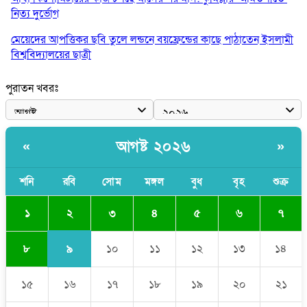
নিত্য দুর্ভোগ
মেয়েদের আপত্তিকর ছবি তুলে লন্ডনে বয়ফ্রেন্ডের কাছে পাঠাতেন ইসলামী
বিশ্ববিদ্যালয়ের ছাত্রী
পুলিশকে পিটিয়ে রক্তাক্ত করেছি এ দৃশ্য কি আপনারা দেখেননি: এনসিপি
পুরাতন খবরঃ
নেতা
পাঁচ দেশি মাছে মিলল মাইক্রোপ্লাস্টিক, সবচেয়ে বেশি কই মাছে
আগষ্ট ২০২৬
«
»
বাংলাদেশী কর্মীদের আকামা নিয়ে বড় সুখবর দিলো সৌদি সরকার
ভারতের পূর্ব সীমান্তে এখন ‘আরেকটি পাকিস্তান’ গড়ে উঠেছে: সজীব
শনি
রবি
সোম
মঙ্গল
বুধ
বৃহ
শুক্র
ওয়াজেদ জয়
২
১
৩
৪
৫
৬
৭
৯
৮
১০
১১
১২
১৩
১৪
১৫
১৬
১৭
১৮
১৯
২০
২১