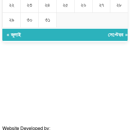
২২
২৩
২৪
২৫
২৬
২৭
২৮
২৯
৩০
৩১
« জুলাই
সেপ্টেম্বর »
উপদেষ্টা সম্পাদক:
ইঞ্জিনিয়ার রাজীব হাসান
সম্পাদক:
মোঃ সোহরাব হোসেন (সুমন)
ঠিকানা:
গোল্ডেন টাওয়ার, আমতলী, কুমিল্লা সদর, কুমিল্লা-৩৫০০
মোবাইল:
+৮৮০১৭১৭৯৬০০৯৭
ইমেইল:
news@dailycomillanews.com
ঠিকানা:
১০৮ হোয়াইট চ্যাপেল রোড, লন্ডন ই১ ১ডিই
মোবাইল:
০৭৪১১৯৩৩২৬১
ইমেইল:
london@dailycomillanews.com
Website Developed by:
TechSmartBD.com