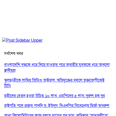
সর্বশেষ খবর
বাংলাদেশি বৃদ্ধকে ধরে নিয়ে যাওয়ার পরে ভারতীয় যুবককে ধরে আনলো
স্থানীয়রা
স্কুলছাত্রীকে লাথির ভিডিও ভাইরাল, অভিযুক্তের বদলে ভুক্তভোগীকেই
টিসি
মন্ত্রীদের বেতন হওয়া উচিত ১০ লাখ, এমপিদের ৫ লাখ: নুরুল হক নুর
রাষ্ট্রপতি পদে প্রস্তাব পাননি ড. ইউনূস, বিএনপির বিবেচনায় মির্জা ফখরুল
আধা কিলোমিটারের কাজ চলছে মাসের পর মাস: কুমিল্লার ‘আমতলীতে’