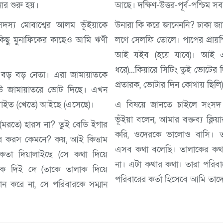
র শুরু হয়।
আছে। দক্ষিণ-উত্তর-পূর্ব-পশ্চিম 
স্য মোবাশ্বের আলম ভূঁইয়াকে
উনারা কি করে জানেননি? ঢাকা জ
কিছু মুনাফিকের কাছেও আমি ঋণী
লগে সেলফি তোলে। পাপের প্রায়শ্চ
আই যইব (হয়ে যাবে)। আই এন
ধরে)...কিয়ারে সিটিং তুই ভোটের
র বড় বড় নেতা। এরা জামায়াতকে
প্রতারক, ভোটার দিন কোথায় ছিলি
বউ জামায়াতরে ভোট দিছে। এখন
খাইত (খেতে) আইছে (এসেছে)।
এ বিষয়ে জানতে চাইলে সংসদ 
ভূঁইয়া বলেন, আমার বক্তব্য ক্ল
ি (মরতে) হারস না? তুই বেডি ইগার
করি, ওদেরকে ভালোও বাসি। ত
 ঘর করস কেমনে? কয়, আই কিত্তাম
এসব কথা বলেছি। তালাকের কথ
কতা দিয়ালাইছে (সে কথা দিয়ে
না। এটা কথার কথা। তারা পরিবা
াক দিই দে (তাকে তালাক দিয়ে
পরিবারের কর্তা হিসেবে আমি তাদ
ান করে না, সে পরিবারকে সম্মান