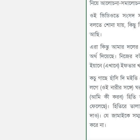
নিয়ে আলোচনা-সমালোচনা
ওই ভিডিওতে সংসদ সদ
বলতে শোনা যায়, কিছু 
আছি।
এরা কিন্তু আমার দলে
অর্থ দিয়েছে। নিজের 
ইয়ানে (এখানে) ইফতার 
কচু গাছে হাঁসি দি মইত্ত
লগে (ওই নারীর সঙ্গে)
(আমি কী করব) হিতি 
ফেলেছে)। হিতিরে তাল
দাও)। যে জামাইকে সম্ম
করে না।