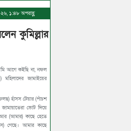
২০২৬, ১:৪৮ অপরাহ্ণ
লেন কুমিল্লার
মি আগে কইছি না, নফল
 মহিলাদের জামাইয়ের
লছ) হাঁসস টেয়ার (পাঁচশ
 জামায়াতেরা ভোট দিয়ে
 আর (আমার) কাছে হেতে
ে) গেছে। আমার কাছে