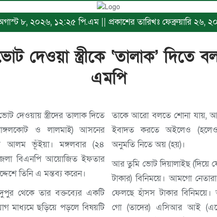
 অগাস্ট ৮, ২০২৬, ১২:২৫ পি.এম || প্রকাশের তারিখঃ ফেব্রুয়ারি ২৬, 
ট দেওয়া স্ত্রীকে ‘তালাক’ দিতে বল
এমপি
ট দেওয়ায় স্ত্রীদের তালাক দিতে
তাকে আরো বলতে শোনা যায়, আ
 (নাঙ্গলকোট ও লালমাই) আসনের
ইবাদত করতে অইলেও (হলেও)
র আলম ভূঁইয়া। মঙ্গলবার (২৪
অনুমতি নিতে অয় (হয়)।
উপজেলা বিএনপি আয়োজিত ইফতার
আর তুমি ভোট দিয়ালাইছ (দিয়ে ফে
্দেশে তিনি এ মন্তব্য করেন।
টাকার) বিনিময়ে। আমগো নেতারা
 দুপুর থেকে তার বক্তব্যের একটি
ফেলছে হাঁসস টাকার বিনিময়ে।
গ মাধ্যমে ছড়িয়ে পড়লে বিষয়টি
গো (তাদের) এসিআর আই (এস