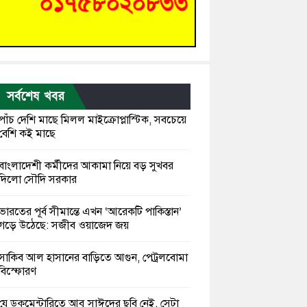
সর্বশেষ খবর
পাঁচ দেশি মাছে মিলল মাইক্রোপ্লাস্টিক, সবচেয়ে
বেশি কই মাছে
বাংলাদেশী কর্মীদের আকামা নিয়ে বড় সুখবর
দিলো সৌদি সরকার
ভারতের পূর্ব সীমান্তে এখন ‘আরেকটি পাকিস্তান’
গড়ে উঠেছে: সজীব ওয়াজেদ জয়
সাকিব আল হাসানের বাড়িতে আগুন, পেট্রলবোমা
বিস্ফোরণ
যে ডকুমেন্টারিতে আবু সাঈদের ছবি নেই, সেটা