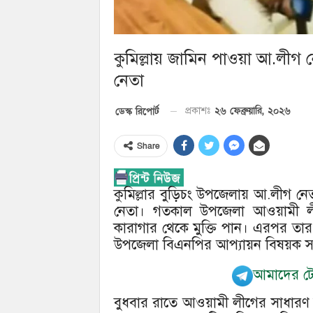
কুমিল্লায় জামিন পাওয়া আ.লীগ নে
নেতা
২৬ ফেব্রুয়ারি, ২০২৬
ডেস্ক রিপোর্ট
প্রকাশঃ
Share
কুমিল্লার বুড়িচং উপজেলায় আ.লীগ নে
নেতা। গতকাল উপজেলা আওয়ামী লীগ
কারাগার থেকে মুক্তি পান। এরপর তার বা
উপজেলা বিএনপির আপ্যায়ন বিষয়ক
আমাদের টেল
বুধবার রাতে আওয়ামী লীগের সাধার