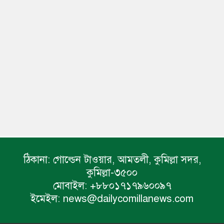
ঠিকানা:
গোল্ডেন টাওয়ার, আমতলী, কুমিল্লা সদর,
কুমিল্লা-৩৫০০
মোবাইল:
+৮৮০১৭১৭৯৬০০৯৭
ইমেইল:
news@dailycomillanews.com