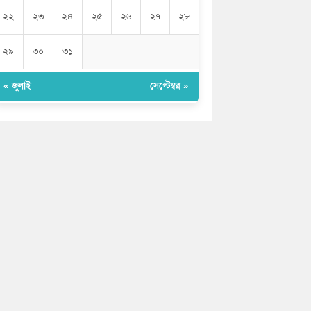
২২
২৩
২৪
২৫
২৬
২৭
২৮
২৯
৩০
৩১
« জুলাই
সেপ্টেম্বর »