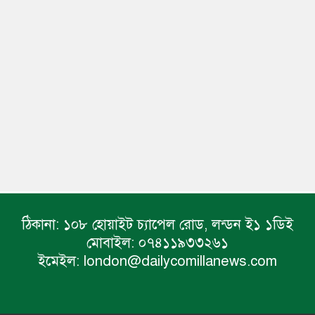
ঠিকানা:
১০৮ হোয়াইট চ্যাপেল রোড, লন্ডন ই১ ১ডিই
মোবাইল:
০৭৪১১৯৩৩২৬১
ইমেইল:
london@dailycomillanews.com