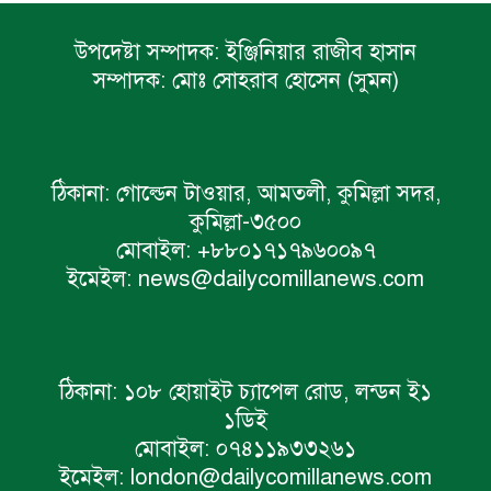
উপদেষ্টা সম্পাদক:
ইঞ্জিনিয়ার রাজীব হাসান
সম্পাদক:
মোঃ সোহরাব হোসেন (সুমন)
ঠিকানা:
গোল্ডেন টাওয়ার, আমতলী, কুমিল্লা সদর,
কুমিল্লা-৩৫০০
মোবাইল:
+৮৮০১৭১৭৯৬০০৯৭
ইমেইল:
news@dailycomillanews.com
ঠিকানা:
১০৮ হোয়াইট চ্যাপেল রোড, লন্ডন ই১
১ডিই
মোবাইল:
০৭৪১১৯৩৩২৬১
ইমেইল:
london@dailycomillanews.com