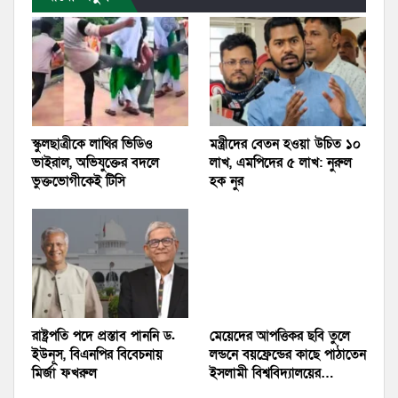
স্কুলছাত্রীকে লাথির ভিডিও
মন্ত্রীদের বেতন হওয়া উচিত ১০
ভাইরাল, অভিযুক্তের বদলে
লাখ, এমপিদের ৫ লাখ: নুরুল
ভুক্তভোগীকেই টিসি
হক নুর
রাষ্ট্রপতি পদে প্রস্তাব পাননি ড.
মেয়েদের আপত্তিকর ছবি তুলে
ইউনূস, বিএনপির বিবেচনায়
লন্ডনে বয়ফ্রেন্ডের কাছে পাঠাতেন
মির্জা ফখরুল
ইসলামী বিশ্ববিদ্যালয়ের…