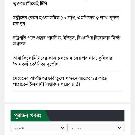
ভুক্তভোগীকেই টিসি
মন্ত্রীদের বেতন হওয়া উচিত ১০ লাখ, এমপিদের ৫ লাখ: নুরুল
হক নুর
রাষ্ট্রপতি পদে প্রস্তাব পাননি ড. ইউনূস, বিএনপির বিবেচনায় মির্জা
ফখরুল
আধা কিলোমিটারের কাজ চলছে মাসের পর মাস: কুমিল্লার
‘আমতলীতে’ নিত্য দুর্ভোগ
মেয়েদের আপত্তিকর ছবি তুলে লন্ডনে বয়ফ্রেন্ডের কাছে
পাঠাতেন ইসলামী বিশ্ববিদ্যালয়ের ছাত্রী
পুলিশকে পিটিয়ে রক্তাক্ত করেছি এ দৃশ্য কি আপনারা দেখেননি:
এনসিপি নেতা
পুরাতন খবরঃ
পাঁচ দেশি মাছে মিলল মাইক্রোপ্লাস্টিক, সবচেয়ে বেশি কই মাছে
বাংলাদেশী কর্মীদের আকামা নিয়ে বড় সুখবর দিলো সৌদি