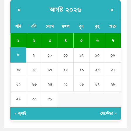
সরকার
আগষ্ট ২০২৬
«
»
ভারতের পূর্ব সীমান্তে এখন ‘আরেকটি পাকিস্তান’ গড়ে উঠেছে:
সজীব ওয়াজেদ জয়
শনি
রবি
সোম
মঙ্গল
বুধ
বৃহ
শুক্র
সাকিব আল হাসানের বাড়িতে আগুন, পেট্রলবোমা বিস্ফোরণ
১
২
৩
৪
৫
৬
৭
৮
৯
১০
১১
১২
১৩
১৪
১৫
১৬
১৭
১৮
১৯
২০
২১
২২
২৩
২৪
২৫
২৬
২৭
২৮
২৯
৩০
৩১
« জুলাই
সেপ্টেম্বর »