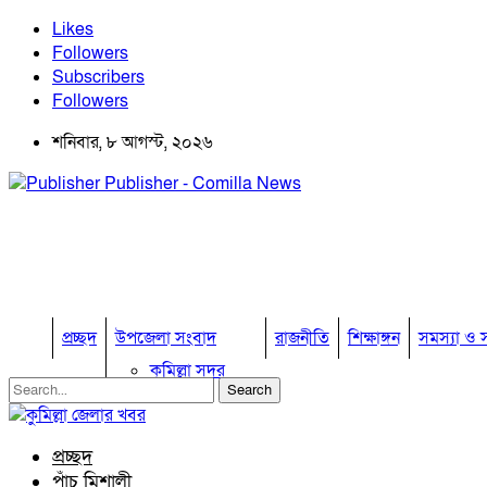
Likes
Followers
Subscribers
Followers
শনিবার, ৮ আগস্ট, ২০২৬
Publisher - Comilla News
প্রচ্ছদ
উপজেলা সংবাদ
রাজনীতি
শিক্ষাঙ্গন
সমস্যা ও স
কুমিল্লা সদর
কুমিল্লা সদর দক্ষিণ
বুড়িচং
ব্রাহ্মণপাড়া
প্রচ্ছদ
লাকসাম
পাঁচ মিশালী