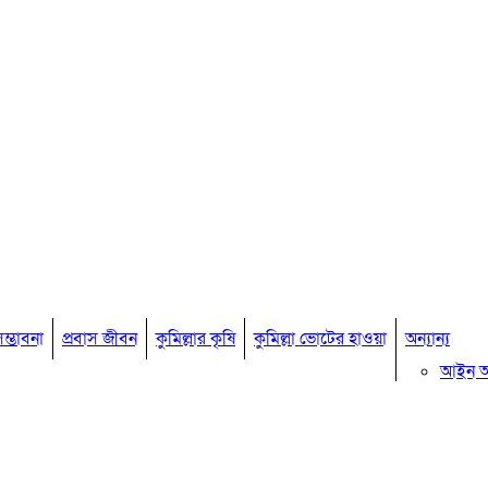
ম্ভাবনা
প্রবাস জীবন
কুমিল্লার কৃষি
কুমিল্লা ভোটের হাওয়া
অন্যান্য
আইন 
মতামত
কুমিল্ল
বিখ্যাত ব
কুমিল্ল