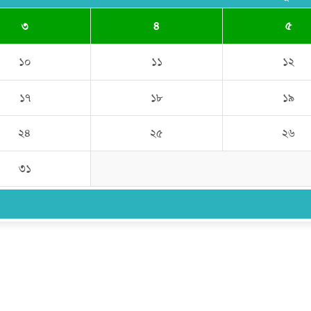
৩
৪
৫
১০
১১
১২
১৭
১৮
১৯
২৪
২৫
২৬
৩১
উপদেষ্টা সম্পাদক:
ইঞ্জিনিয়ার রাজীব হাসান
সম্পাদক:
মোঃ সোহরাব হোসেন (সুমন)
ঠিকানা:
গোল্ডেন টাওয়ার, আমতলী, কুমিল্লা সদর, কুমিল্লা-৩৫০০