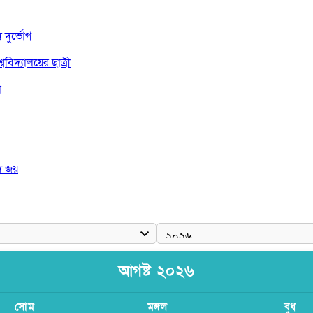
দুর্ভোগ
বিদ্যালয়ের ছাত্রী
া
দ জয়
 রাষ্ট্রপতি
আগষ্ট ২০২৬
সোম
মঙ্গল
বুধ