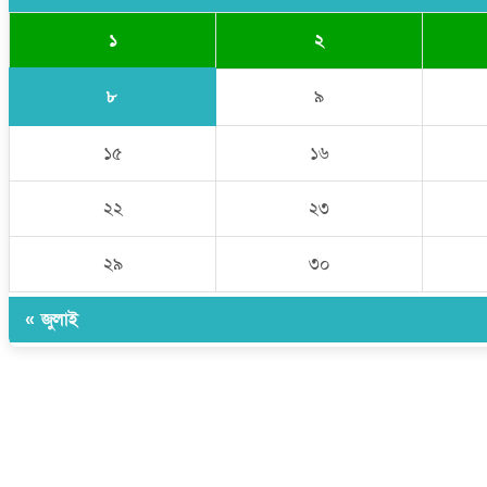
১
২
৮
৯
১৫
১৬
২২
২৩
২৯
৩০
« জুলাই