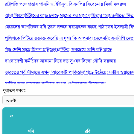
রাষ্ট্রপতি পদে প্রস্তাব পাননি ড. ইউনূস, বিএনপির বিবেচনায় মির্জা ফখরুল
আধা কিলোমিটারের কাজ চলছে মাসের পর মাস: কুমিল্লার ‘আমতলীতে’ নিত্য 
মেয়েদের আপত্তিকর ছবি তুলে লন্ডনে বয়ফ্রেন্ডের কাছে পাঠাতেন ইসলামী বিশ্ব
পুলিশকে পিটিয়ে রক্তাক্ত করেছি এ দৃশ্য কি আপনারা দেখেননি: এনসিপি নেত
পাঁচ দেশি মাছে মিলল মাইক্রোপ্লাস্টিক, সবচেয়ে বেশি কই মাছে
বাংলাদেশী কর্মীদের আকামা নিয়ে বড় সুখবর দিলো সৌদি সরকার
ভারতের পূর্ব সীমান্তে এখন ‘আরেকটি পাকিস্তান’ গড়ে উঠেছে: সজীব ওয়াজে
সাকিব আল হাসানের বাড়িতে আগুন, পেট্রলবোমা বিস্ফোরণ
পুরাতন খবরঃ
যে ডকুমেন্টারিতে আবু সাঈদের ছবি নেই, সেটা কোনো ডকুমেন্টারি নয়: ভারপ্রাপ্ত
«
শনি
রবি