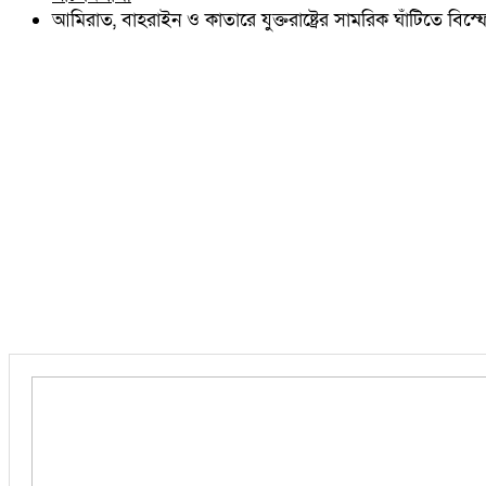
চৌদ্দগ্রাম
আমিরাত, বাহরাইন ও কাতারে যুক্তরাষ্ট্রের সামরিক ঘাঁটিতে বিস্
নাঙ্গলকোট
মনোহরগঞ্জ
বরুড়া
লালমাই
দাউদকান্দি
চান্দিনা
মুরাদনগর
দেবিদ্বার
হোমনা
তিতাস
মেঘনা