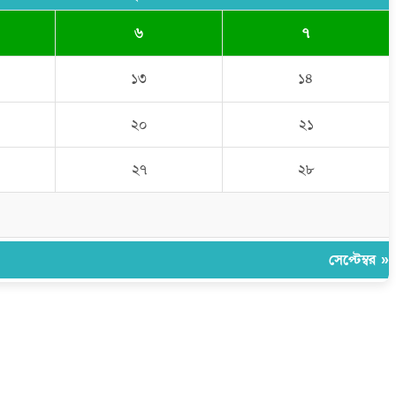
৬
৭
১৩
১৪
২০
২১
২৭
২৮
সেপ্টেম্বর »