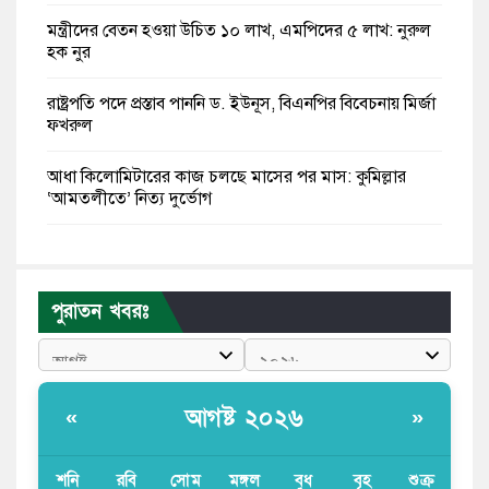
মন্ত্রীদের বেতন হওয়া উচিত ১০ লাখ, এমপিদের ৫ লাখ: নুরুল
হক নুর
রাষ্ট্রপতি পদে প্রস্তাব পাননি ড. ইউনূস, বিএনপির বিবেচনায় মির্জা
ফখরুল
আধা কিলোমিটারের কাজ চলছে মাসের পর মাস: কুমিল্লার
‘আমতলীতে’ নিত্য দুর্ভোগ
মেয়েদের আপত্তিকর ছবি তুলে লন্ডনে বয়ফ্রেন্ডের কাছে
পাঠাতেন ইসলামী বিশ্ববিদ্যালয়ের ছাত্রী
পুরাতন খবরঃ
পুলিশকে পিটিয়ে রক্তাক্ত করেছি এ দৃশ্য কি আপনারা দেখেননি:
এনসিপি নেতা
পাঁচ দেশি মাছে মিলল মাইক্রোপ্লাস্টিক, সবচেয়ে বেশি কই মাছে
আগষ্ট ২০২৬
«
»
বাংলাদেশী কর্মীদের আকামা নিয়ে বড় সুখবর দিলো সৌদি
সরকার
শনি
রবি
সোম
মঙ্গল
বুধ
বৃহ
শুক্র