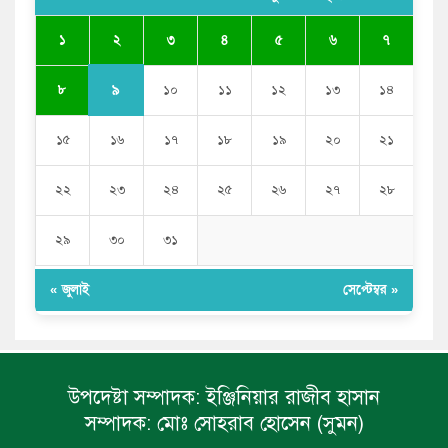
ভারতের পূর্ব সীমান্তে এখন ‘আরেকটি পাকিস্তান’ গড়ে উঠেছে:
২
১
৩
৪
৫
৬
৭
সজীব ওয়াজেদ জয়
৯
৮
১০
১১
১২
১৩
১৪
১৫
১৬
১৭
১৮
১৯
২০
২১
২২
২৩
২৪
২৫
২৬
২৭
২৮
২৯
৩০
৩১
« জুলাই
সেপ্টেম্বর »
উপদেষ্টা সম্পাদক:
ইঞ্জিনিয়ার রাজীব হাসান
সম্পাদক:
মোঃ সোহরাব হোসেন (সুমন)