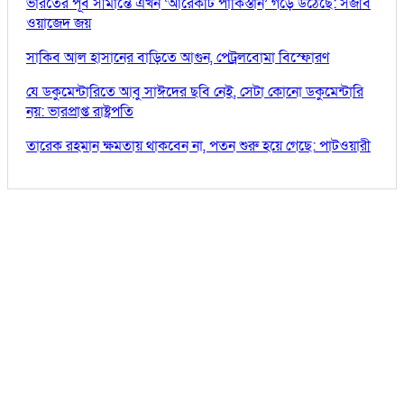
ভারতের পূর্ব সীমান্তে এখন ‘আরেকটি পাকিস্তান’ গড়ে উঠেছে: সজীব
ওয়াজেদ জয়
সাকিব আল হাসানের বাড়িতে আগুন, পেট্রলবোমা বিস্ফোরণ
যে ডকুমেন্টারিতে আবু সাঈদের ছবি নেই, সেটা কোনো ডকুমেন্টারি
নয়: ভারপ্রাপ্ত রাষ্ট্রপতি
তারেক রহমান ক্ষমতায় থাকবেন না, পতন শুরু হয়ে গেছে: পাটওয়ারী