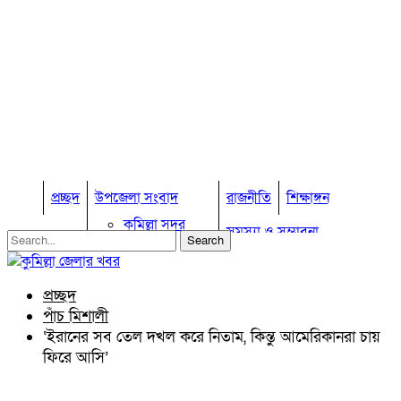
প্রচ্ছদ
উপজেলা সংবাদ
রাজনীতি
শিক্ষাঙ্গন
কুমিল্লা সদর
সমস্যা ও সম্ভাবনা
কুমিল্লা সদর দক্ষিণ
বুড়িচং
প্রবাস জীবন
কুমিল্লার কৃষি
ব্রাহ্মণপাড়া
প্রচ্ছদ
কুমিল্লা ভোটের হাওয়া
লাকসাম
পাঁচ মিশালী
চৌদ্দগ্রাম
অন্যান্য
‘ইরানের সব তেল দখল করে নিতাম, কিন্তু আমেরিকানরা চায়
নাঙ্গলকোট
ফিরে আসি’
আইন আদালত
মনোহরগঞ্জ
মতামত
বরুড়া
কুমিল্লার ঐতিহ্য