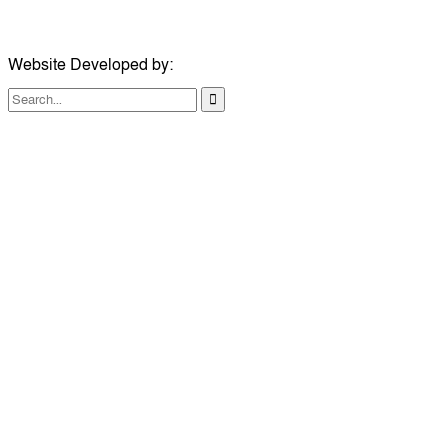
ইমেইল:
london@dailycomillanews.com
Website Developed by:
TechSmartBD.com