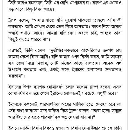
তিনি আরও বলেছেন, তিনি এর বেশি এগোবেন না। কারণ এর থেকেও
বড় আরো কিছু বিষয় আছে।
ট্রাম্প বলেন, “আমার হাতে যদি সুযোগ থাকতো তাহলে আমি কী
করতাম? আমি সেখান থেকে তেল নিয়ে আসতাম। কারণ নিয়ে আসার
জন্যই ওখানে আছে। আমরা যদি সেটা করতে চাই, তাহলে তারা
কিছুই করতে পারবে না”।
এরপরই তিনি বলেন, “দুর্ভাগ্যজনকভাবে আমেরিকার জনগণ চায়
আমরা দেশে ফিরে আসি। যদি আমার ওপর নির্ভর করত, আমি তাদের
সব তেল নিয়ে নিতাম, সেটি নিজের কাছে রাখতাম। অনেক অর্থ
উপার্জন করতাম এবং একই সঙ্গে ইরানের জনগণের দেখভালও
করতাম”।
ইরানের উপর ব্যাপক বোমাবর্ষণ চলার মধ্যেই ট্রাম্প বলেন, এসব
বোমাবর্ষণ বন্ধ হয়ে গেলে ইরানের লোকজনই সবচেয়ে অখুশী হবে।”
ইরানকে কখনোই পারমাণবিক অস্ত্রের মালিক হতে দেওয়া হবে না,
সেই কথা আবারো মনে করিয়ে দিয়ে ট্রাম্প বলেন, ”তারা হলো উদ্মাদ
আর উদ্মাদের হাতে পারমাণবিক অস্ত্র দেওয়া যায় না।”
ইরানে মার্কিন বিমান বিধ্বস্ত হওয়া ও বিমান সেনা উদ্ধার প্রসঙ্গে তিনি