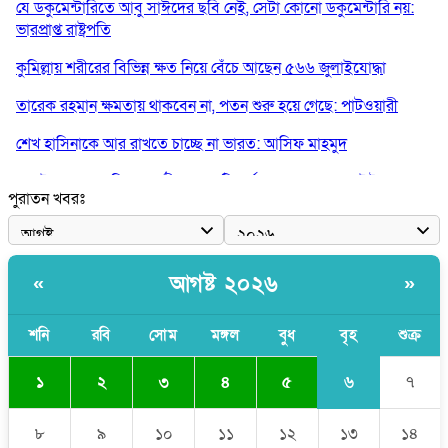
যে ডকুমেন্টারিতে আবু সাঈদের ছবি নেই, সেটা কোনো ডকুমেন্টারি নয়:
ভারপ্রাপ্ত রাষ্ট্রপতি
কুমিল্লায় শরীরের বিভিন্ন ক্ষত নিয়ে বেঁচে আছেন ৫৬৬ জুলাইযোদ্ধা
তারেক রহমান ক্ষমতায় থাকবেন না, পতন শুরু হয়ে গেছে: পাটওয়ারী
শেখ হাসিনাকে আর রাখতে চাচ্ছে না ভারত: আসিফ মাহমুদ
জুলাই কোনো শ্রেণি বা গোষ্ঠীর নয়, এটি সর্বস্তরের মানুষের: ড. ইউনূস
পুরাতন খবরঃ
আলিয়া মাদ্রাসায় ছাত্রদল-শিবির সংঘর্ষ, হাতে পাইপ মাথায় হেলমেট পড়ে
মাঠে যুবদল নেতা নয়ন
কুমিল্লার ৫ হাসপাতাল-ডায়াগনস্টিক সাময়িক বন্ধের নির্দেশ
আগষ্ট ২০২৬
«
»
শনি
রবি
সোম
মঙ্গল
বুধ
বৃহ
শুক্র
৬
১
২
৩
৪
৫
৭
৮
৯
১০
১১
১২
১৩
১৪