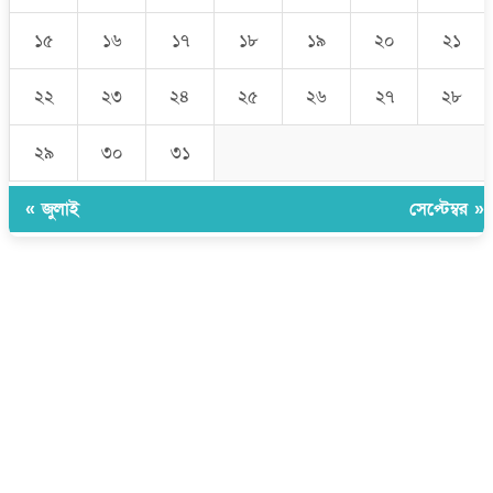
১৫
১৬
১৭
১৮
১৯
২০
২১
২২
২৩
২৪
২৫
২৬
২৭
২৮
২৯
৩০
৩১
« জুলাই
সেপ্টেম্বর »
উপদেষ্টা সম্পাদক:
ইঞ্জিনিয়ার রাজীব হাসান
সম্পাদক:
মোঃ সোহরাব হোসেন (সুমন)
ঠিকানা:
গোল্ডেন টাওয়ার, আমতলী, কুমিল্লা সদর, কুমিল্লা-৩৫০০
মোবাইল:
+৮৮০১৭১৭৯৬০০৯৭
ইমেইল:
news@dailycomillanews.com
ঠিকানা:
১০৮ হোয়াইট চ্যাপেল রোড, লন্ডন ই১ ১ডিই
মোবাইল:
০৭৪১১৯৩৩২৬১