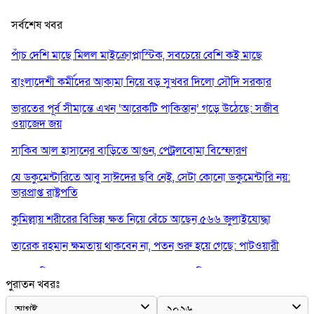
সর্বশেষ খবর
পাঁচ দেশি মাছে মিলল মাইক্রোপ্লাস্টিক, সবচেয়ে বেশি কই মাছে
বাংলাদেশী কর্মীদের আকামা নিয়ে বড় সুখবর দিলো সৌদি সরকার
ভারতের পূর্ব সীমান্তে এখন ‘আরেকটি পাকিস্তান’ গড়ে উঠেছে: সজীব
ওয়াজেদ জয়
সাকিব আল হাসানের বাড়িতে আগুন, পেট্রলবোমা বিস্ফোরণ
যে ডকুমেন্টারিতে আবু সাঈদের ছবি নেই, সেটা কোনো ডকুমেন্টারি নয়:
ভারপ্রাপ্ত রাষ্ট্রপতি
কুমিল্লায় শরীরের বিভিন্ন ক্ষত নিয়ে বেঁচে আছেন ৫৬৬ জুলাইযোদ্ধা
তারেক রহমান ক্ষমতায় থাকবেন না, পতন শুরু হয়ে গেছে: পাটওয়ারী
শেখ হাসিনাকে আর রাখতে চাচ্ছে না ভারত: আসিফ মাহমুদ
পুরাতন খবরঃ
জুলাই কোনো শ্রেণি বা গোষ্ঠীর নয়, এটি সর্বস্তরের মানুষের: ড. ইউনূস