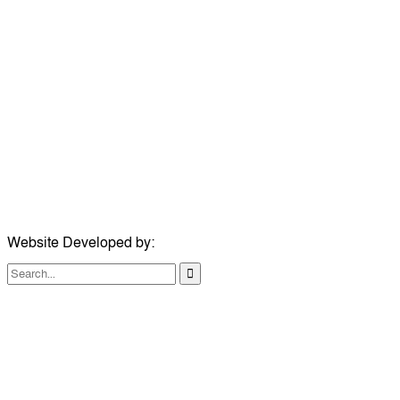
উপদেষ্টা সম্পাদক:
ইঞ্জিনিয়ার রাজীব হাসান
সম্পাদক:
মোঃ সোহরাব হোসেন (সুমন)
ঠিকানা:
গোল্ডেন টাওয়ার, আমতলী, কুমিল্লা সদর, কুমিল্লা-৩৫০০
মোবাইল:
+৮৮০১৭১৭৯৬০০৯৭
ইমেইল:
news@dailycomillanews.com
ঠিকানা:
১০৮ হোয়াইট চ্যাপেল রোড, লন্ডন ই১ ১ডিই
মোবাইল:
০৭৪১১৯৩৩২৬১
ইমেইল:
london@dailycomillanews.com
Website Developed by:
TechSmartBD.com