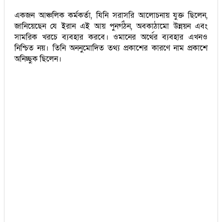
একজন আঞ্চলিক কর্মকর্তা, যিনি সরাসরি আলোচনায় যুক্ত ছিলেন,
জানিয়েছেন যে ইরান এই আয় পুনর্গঠন, অবকাঠামো উন্নয়ন এবং
সামরিক খরচে ব্যবহার করবে। ওমানের অর্থের ব্যবহার এখনও
নিশ্চিত নয়। তিনি অননুমোদিত তথ্য প্রকাশের কারণে নাম প্রকাশে
অনিচ্ছুক ছিলেন।