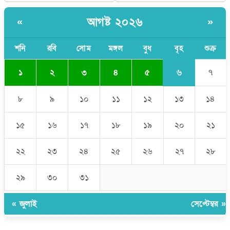
আলিয়া মাদ্রাসায় ছাত্রদল-শিবির সংঘর্ষ, হাতে পাইপ মাথায় হেলমেট পড়ে
মাঠে যুবদল নেতা নয়ন
আগষ্ট ২০২৬
«
»
শনি
রবি
সোম
মঙ্গল
বুধ
বৃহ
শুক্র
৬
১
২
৩
৪
৫
৭
৮
৯
১০
১১
১২
১৩
১৪
১৫
১৬
১৭
১৮
১৯
২০
২১
২২
২৩
২৪
২৫
২৬
২৭
২৮
২৯
৩০
৩১
« জুলাই
সেপ্টেম্বর »