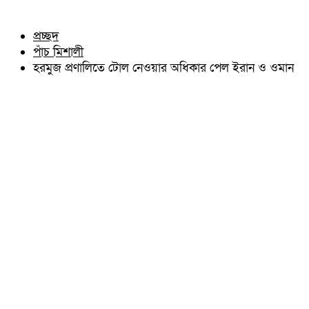
চৌদ্দগ্রাম
অন্যান্য
নাঙ্গলকোট
আইন আদালত
প্রচ্ছদ
মনোহরগঞ্জ
মতামত
পাঁচ মিশালী
বরুড়া
কুমিল্লার ঐতিহ্য
লালমাই
হরমুজ প্রণালিতে টোল নেওয়ার অধিকার পেল ইরান ও ওমান
বিখ্যাত ব্যাক্তিত্ব
দাউদকান্দি
কুমিল্লা বিভাগ চাই
চান্দিনা
কুমিল্লা ভিক্টোরিয়ানস্
মুরাদনগর
দেবিদ্বার
হোমনা
তিতাস
মেঘনা