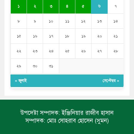
৬
১
২
৩
৪
৫
৭
৮
৯
১০
১১
১২
১৩
১৪
১৫
১৬
১৭
১৮
১৯
২০
২১
২২
২৩
২৪
২৫
২৬
২৭
২৮
২৯
৩০
৩১
« জুলাই
সেপ্টেম্বর »
উপদেষ্টা সম্পাদক:
ইঞ্জিনিয়ার রাজীব হাসান
সম্পাদক:
মোঃ সোহরাব হোসেন (সুমন)