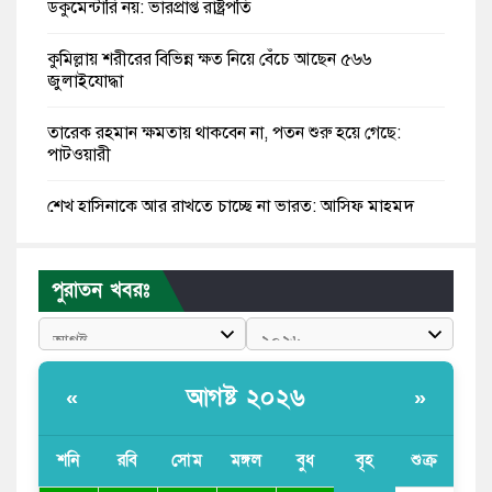
ডকুমেন্টারি নয়: ভারপ্রাপ্ত রাষ্ট্রপতি
কুমিল্লায় শরীরের বিভিন্ন ক্ষত নিয়ে বেঁচে আছেন ৫৬৬
জুলাইযোদ্ধা
তারেক রহমান ক্ষমতায় থাকবেন না, পতন শুরু হয়ে গেছে:
পাটওয়ারী
শেখ হাসিনাকে আর রাখতে চাচ্ছে না ভারত: আসিফ মাহমুদ
জুলাই কোনো শ্রেণি বা গোষ্ঠীর নয়, এটি সর্বস্তরের মানুষের: ড.
ইউনূস
পুরাতন খবরঃ
আলিয়া মাদ্রাসায় ছাত্রদল-শিবির সংঘর্ষ, হাতে পাইপ মাথায়
হেলমেট পড়ে মাঠে যুবদল নেতা নয়ন
আগষ্ট ২০২৬
«
»
কুমিল্লার ৫ হাসপাতাল-ডায়াগনস্টিক সাময়িক বন্ধের নির্দেশ
পরকীয়ার অভিযোগে গ্রামবাসীর হাতে আটক কনটেন্ট ক্রিয়েটর
শনি
রবি
সোম
মঙ্গল
বুধ
বৃহ
শুক্র
রিপন মিয়া