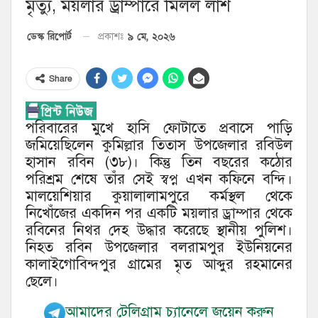
মৃত্যু, ময়লার ড্রাম্পারে মিলল লাশ
৯ মে, ২০২৬
ডেস্ক রিপোর্ট
প্রকাশঃ
Share
পরিবারের মুখে হাসি ফোটাতে প্রবাসে পাড়ি
জমিয়েছিলেন কুমিল্লার তিতাস উপজেলার রবিউল
হাসান রবিন (৩৮)। কিন্তু তিন বছরের কঠোর
পরিশ্রম শেষে তাঁর সেই স্বপ্ন এখন কফিনে বন্দি।
মালয়েশিয়ার কুয়ালালামপুরে কর্মস্থল থেকে
নিখোঁজের একদিন পর একটি ময়লার ড্রাম্পার থেকে
রবিনের নিথর দেহ উদ্ধার করেছে স্থানীয় পুলিশ।
নিহত রবিন উপজেলার বলরামপুর ইউনিয়নের
কালাইগোবিন্দপুর গ্রামের মৃত আব্দুর রহমানের
ছেলে।
আমাদের টেলিগ্রাম চ্যানেলে জয়েন করুন