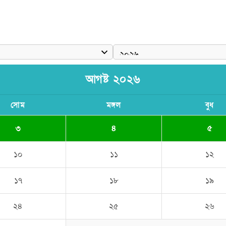
দ জয়
আগষ্ট ২০২৬
সোম
মঙ্গল
বুধ
৩
৪
৫
১০
১১
১২
১৭
১৮
১৯
২৪
২৫
২৬