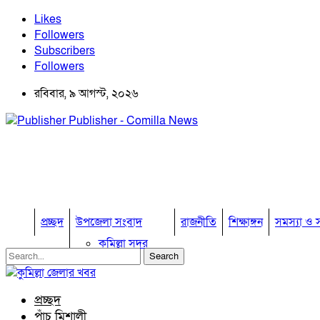
Likes
Followers
Subscribers
Followers
রবিবার, ৯ আগস্ট, ২০২৬
Publisher - Comilla News
প্রচ্ছদ
উপজেলা সংবাদ
রাজনীতি
শিক্ষাঙ্গন
সমস্যা ও স
কুমিল্লা সদর
কুমিল্লা সদর দক্ষিণ
বুড়িচং
ব্রাহ্মণপাড়া
প্রচ্ছদ
লাকসাম
পাঁচ মিশালী