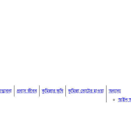
ম্ভাবনা
প্রবাস জীবন
কুমিল্লার কৃষি
কুমিল্লা ভোটের হাওয়া
অন্যান্য
আইন 
মতামত
কুমিল্ল
বিখ্যাত ব
কুমিল্ল