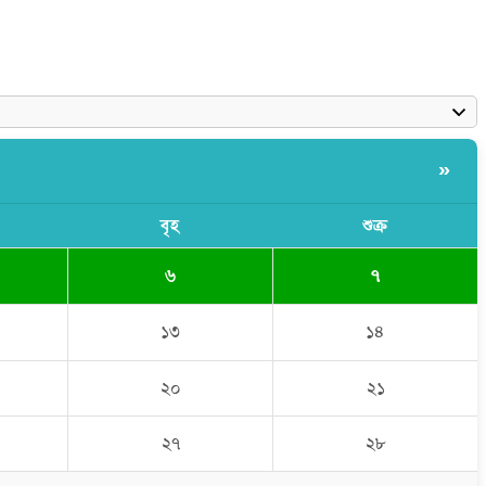
»
বৃহ
শুক্র
৬
৭
১৩
১৪
২০
২১
২৭
২৮