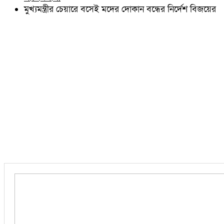
চৌদ্দগ্রাম
মুখ্যমন্ত্রীর চেয়ারে বসেই মদের দোকান বন্ধের নির্দেশ বিজয়ের
নাঙ্গলকোট
মনোহরগঞ্জ
বরুড়া
লালমাই
দাউদকান্দি
চান্দিনা
মুরাদনগর
দেবিদ্বার
হোমনা
তিতাস
মেঘনা