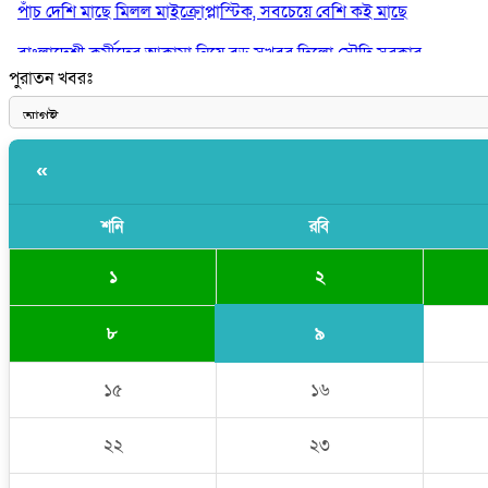
পাঁচ দেশি মাছে মিলল মাইক্রোপ্লাস্টিক, সবচেয়ে বেশি কই মাছে
বাংলাদেশী কর্মীদের আকামা নিয়ে বড় সুখবর দিলো সৌদি সরকার
পুরাতন খবরঃ
ভারতের পূর্ব সীমান্তে এখন ‘আরেকটি পাকিস্তান’ গড়ে উঠেছে: সজীব ওয়াজে
«
শনি
রবি
২
১
৯
৮
১৫
১৬
২২
২৩