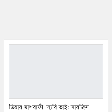
ডিয়ার মাশরাফী, স্যরি ভাই: সারজিস