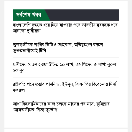
সর্বশেষ খবর
বাংলাদেশি বৃদ্ধকে ধরে নিয়ে যাওয়ার পরে ভারতীয় যুবককে ধরে
আনলো স্থানীয়রা
স্কুলছাত্রীকে লাথির ভিডিও ভাইরাল, অভিযুক্তের বদলে
ভুক্তভোগীকেই টিসি
মন্ত্রীদের বেতন হওয়া উচিত ১০ লাখ, এমপিদের ৫ লাখ: নুরুল
হক নুর
রাষ্ট্রপতি পদে প্রস্তাব পাননি ড. ইউনূস, বিএনপির বিবেচনায় মির্জা
ফখরুল
আধা কিলোমিটারের কাজ চলছে মাসের পর মাস: কুমিল্লার
‘আমতলীতে’ নিত্য দুর্ভোগ
মেয়েদের আপত্তিকর ছবি তুলে লন্ডনে বয়ফ্রেন্ডের কাছে
পাঠাতেন ইসলামী বিশ্ববিদ্যালয়ের ছাত্রী