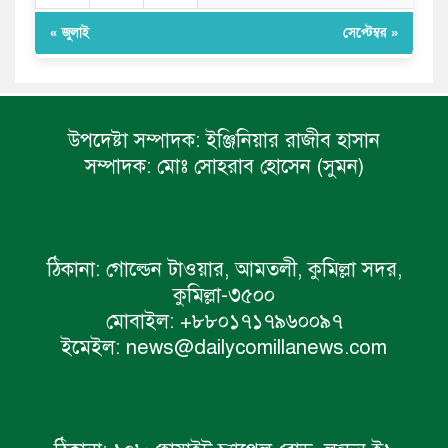
« জুলাই
সেপ্টেম্বর »
উপদেষ্টা সম্পাদক:
ইঞ্জিনিয়ার রাজীব হাসান
সম্পাদক:
মোঃ সোহরাব হোসেন (সুমন)
ঠিকানা:
গোল্ডেন টাওয়ার, আমতলী, কুমিল্লা সদর,
কুমিল্লা-৩৫০০
মোবাইল:
+৮৮০১৭১৭৯৬০০৯৭
ইমেইল:
news@dailycomillanews.com