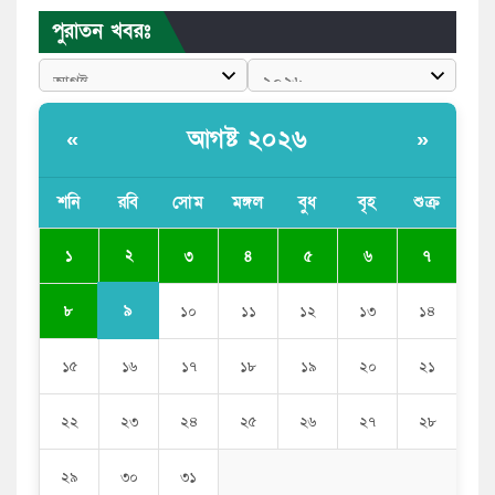
পুরাতন খবরঃ
পুলিশকে পিটিয়ে রক্তাক্ত করেছি এ দৃশ্য কি আপনারা দেখেননি:
এনসিপি নেতা
পাঁচ দেশি মাছে মিলল মাইক্রোপ্লাস্টিক, সবচেয়ে বেশি কই মাছে
আগষ্ট ২০২৬
«
»
বাংলাদেশী কর্মীদের আকামা নিয়ে বড় সুখবর দিলো সৌদি
সরকার
শনি
রবি
সোম
মঙ্গল
বুধ
বৃহ
শুক্র
ভারতের পূর্ব সীমান্তে এখন ‘আরেকটি পাকিস্তান’ গড়ে উঠেছে:
২
১
৩
৪
৫
৬
৭
সজীব ওয়াজেদ জয়
৯
৮
১০
১১
১২
১৩
১৪
১৫
১৬
১৭
১৮
১৯
২০
২১
২২
২৩
২৪
২৫
২৬
২৭
২৮
২৯
৩০
৩১