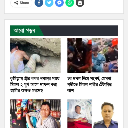
Share
আরো পড়ুন
কুমিল্লায় স্ত্রীর কবর খননের সময়
চর দখল নিয়ে সংঘর্ষ, মেঘনা
মিলল ২ যুগ আগে দাফন করা
নদীতে মিলল নারীর টেঁটাবিদ্ধ
স্বামীর অক্ষত মরদেহ
লাশ