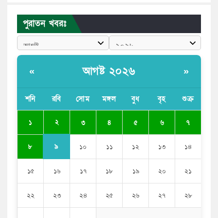
পাঠাতেন ইসলামী বিশ্ববিদ্যালয়ের ছাত্রী
পুরাতন খবরঃ
পুলিশকে পিটিয়ে রক্তাক্ত করেছি এ দৃশ্য কি আপনারা দেখেননি:
এনসিপি নেতা
পাঁচ দেশি মাছে মিলল মাইক্রোপ্লাস্টিক, সবচেয়ে বেশি কই মাছে
আগষ্ট ২০২৬
«
»
বাংলাদেশী কর্মীদের আকামা নিয়ে বড় সুখবর দিলো সৌদি
সরকার
শনি
রবি
সোম
মঙ্গল
বুধ
বৃহ
শুক্র
ভারতের পূর্ব সীমান্তে এখন ‘আরেকটি পাকিস্তান’ গড়ে উঠেছে:
২
১
৩
৪
৫
৬
৭
সজীব ওয়াজেদ জয়
৯
৮
১০
১১
১২
১৩
১৪
১৫
১৬
১৭
১৮
১৯
২০
২১
২২
২৩
২৪
২৫
২৬
২৭
২৮