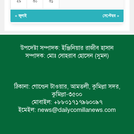
২৯
৩০
৩১
« জুলাই
সেপ্টেম্বর »
উপদেষ্টা সম্পাদক:
ইঞ্জিনিয়ার রাজীব হাসান
সম্পাদক:
মোঃ সোহরাব হোসেন (সুমন)
ঠিকানা:
গোল্ডেন টাওয়ার, আমতলী, কুমিল্লা সদর,
কুমিল্লা-৩৫০০
মোবাইল:
+৮৮০১৭১৭৯৬০০৯৭
ইমেইল:
news@dailycomillanews.com