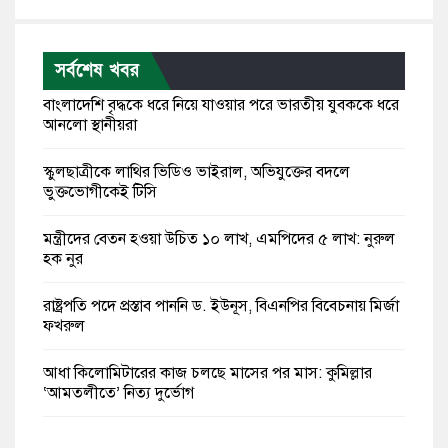
সর্বশেষ খবর
বাংলাদেশি বৃদ্ধকে ধরে নিয়ে যাওয়ার পরে ভারতীয় যুবককে ধরে
আনলো স্থানীয়রা
স্কুলছাত্রীকে লাথির ভিডিও ভাইরাল, অভিযুক্তের বদলে
ভুক্তভোগীকেই টিসি
মন্ত্রীদের বেতন হওয়া উচিত ১০ লাখ, এমপিদের ৫ লাখ: নুরুল
হক নুর
রাষ্ট্রপতি পদে প্রস্তাব পাননি ড. ইউনূস, বিএনপির বিবেচনায় মির্জা
ফখরুল
আধা কিলোমিটারের কাজ চলছে মাসের পর মাস: কুমিল্লার
‘আমতলীতে’ নিত্য দুর্ভোগ
মেয়েদের আপত্তিকর ছবি তুলে লন্ডনে বয়ফ্রেন্ডের কাছে