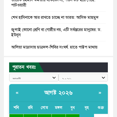
পাটওয়ারী
শেখ হাসিনাকে আর রাখতে চাচ্ছে না ভারত: আসিফ মাহমুদ
জুলাই কোনো শ্রেণি বা গোষ্ঠীর নয়, এটি সর্বস্তরের মানুষের: ড.
ইউনূস
আলিয়া মাদ্রাসায় ছাত্রদল-শিবির সংঘর্ষ, হাতে পাইপ মাথায়
হেলমেট পড়ে মাঠে যুবদল নেতা নয়ন
কুমিল্লার ৫ হাসপাতাল-ডায়াগনস্টিক সাময়িক বন্ধের নির্দেশ
পুরাতন খবরঃ
পরকীয়ার অভিযোগে গ্রামবাসীর হাতে আটক কনটেন্ট ক্রিয়েটর
রিপন মিয়া
আগষ্ট ২০২৬
«
»
হরমুজের আকাশে ৩ কোটি ডলারের মার্কিন ড্রোন ধ্বংস করল
ইরান
শনি
রবি
সোম
মঙ্গল
বুধ
বৃহ
শুক্র
‘ইয়া আল্লাহ! ডাকসু ভিপি সাদিক কাইয়ুমের সম্মান রক্ষা করো’