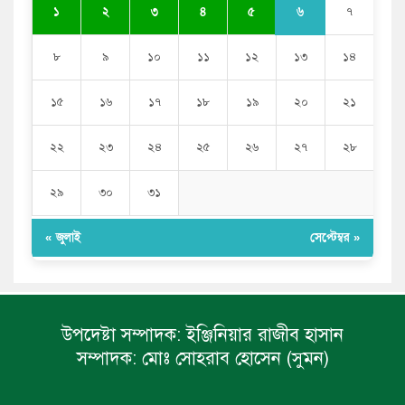
৬
১
২
৩
৪
৫
৭
৮
৯
১০
১১
১২
১৩
১৪
১৫
১৬
১৭
১৮
১৯
২০
২১
২২
২৩
২৪
২৫
২৬
২৭
২৮
২৯
৩০
৩১
« জুলাই
সেপ্টেম্বর »
উপদেষ্টা সম্পাদক:
ইঞ্জিনিয়ার রাজীব হাসান
সম্পাদক:
মোঃ সোহরাব হোসেন (সুমন)