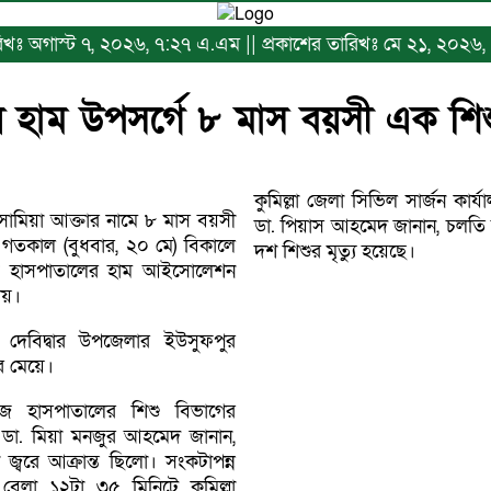
ারিখঃ অগাস্ট ৭, ২০২৬, ৭:২৭ এ.এম || প্রকাশের তারিখঃ মে ২১, ২০২৬,
ায় হাম উপসর্গে ৮ মাস বয়সী এক শিশু
কুমিল্লা জেলা সিভিল সার্জন কা
ে সামিয়া আক্তার নামে ৮ মাস বয়সী
ডা. পিয়াস আহমেদ জানান, চলতি ব
। গতকাল (বুধবার, ২০ মে) বিকালে
দশ শিশুর মৃত্যু হয়েছে।
েজ হাসপাতালের হাম আইসোলেশন
ায়।
 দেবিদ্বার উপজেলার ইউসুফপুর
র মেয়ে।
েজ হাসপাতালের শিশু বিভাগের
র ডা. মিয়া মনজুর আহমেদ জানান,
জ্বরে আক্রান্ত ছিলো। সংকটাপন্ন
েলা ১২টা ৩৫ মিনিটে কুমিল্লা