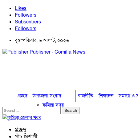
Likes
Followers
Subscribers
Followers
বৃহস্পতিবার, ৬ আগস্ট, ২০২৬
Publisher - Comilla News
প্রচ্ছদ
উপজেলা সংবাদ
রাজনীতি
শিক্ষাঙ্গন
সমস্যা ও স
কুমিল্লা সদর
কুমিল্লা সদর দক্ষিণ
বুড়িচং
ব্রাহ্মণপাড়া
প্রচ্ছদ
লাকসাম
পাঁচ মিশালী