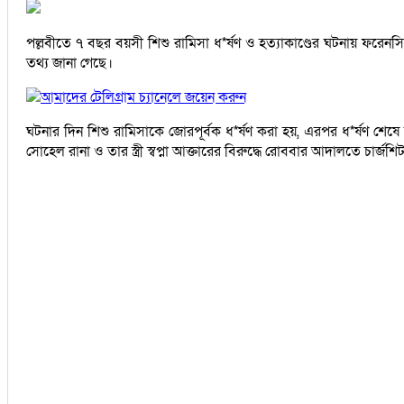
পল্লবীতে ৭ বছর বয়সী শিশু রামিসা ধ*র্ষণ ও হত্যাকাণ্ডের ঘটনায় ফরেনস
তথ্য জানা গেছে।
আমাদের টেলিগ্রাম চ্যানেলে জয়েন করুন
ঘটনার দিন শিশু রামিসাকে জোরপূর্বক ধ*র্ষণ করা হয়, এরপর ধ*র্ষণ শেষে
সোহেল রানা ও তার স্ত্রী স্বপ্না আক্তারের বিরুদ্ধে রোববার আদালতে চার্জশ