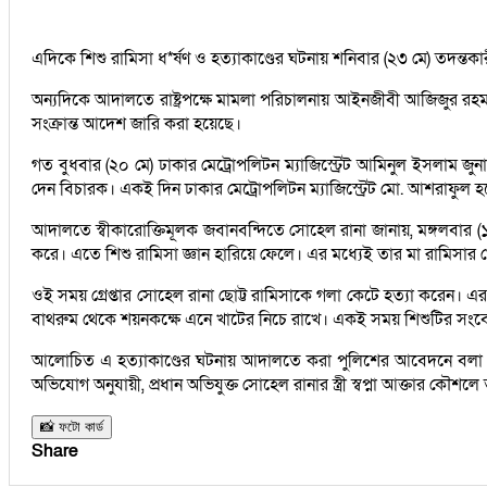
এদিকে শিশু রামিসা ধ*র্ষণ ও হত্যাকাণ্ডের ঘটনায় শনিবার (২৩ মে) তদন্তক
অন্যদিকে আদালতে রাষ্ট্রপক্ষে মামলা পরিচালনায় আইনজীবী আজিজুর রহ
সংক্রান্ত আদেশ জারি করা হয়েছে।
গত বুধবার (২০ মে) ঢাকার মেট্রোপলিটন ম্যাজিস্ট্রেট আমিনুল ইসলাম জুন
দেন বিচারক। একই দিন ঢাকার মেট্রোপলিটন ম্যাজিস্ট্রেট মো. আশরাফুল হকে
আদালতে স্বীকারোক্তিমূলক জবানবন্দিতে সোহেল রানা জানায়, মঙ্গলবার 
করে। এতে শিশু রামিসা জ্ঞান হারিয়ে ফেলে। এর মধ্যেই তার মা রামিসা
ওই সময় গ্রেপ্তার সোহেল রানা ছোট্ট রামিসাকে গলা কেটে হত্যা করেন। এ
বাথরুম থেকে শয়নকক্ষে এনে খাটের নিচে রাখে। একই সময় শিশুটির সংবেদ
আলোচিত এ হত্যাকাণ্ডের ঘটনায় আদালতে করা ‎পুলিশের আবেদনে বলা হয়, হ
অভিযোগ অনুযায়ী, প্রধান অভিযুক্ত সোহেল রানার স্ত্রী স্বপ্না আক্তার কৌশ
📸 ফটো কার্ড
Share