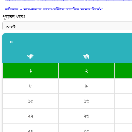
কুমিল্লার ৫ হাসপাতাল-ডায়াগনস্টিক সাময়িক বন্ধের নির্দেশ
পুরাতন খবরঃ
পরকীয়ার অভিযোগে গ্রামবাসীর হাতে আটক কনটেন্ট ক্রিয়েটর রিপন মিয়া
«
শনি
রবি
১
২
৮
৯
১৫
১৬
২২
২৩
২৯
৩০