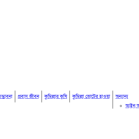
ম্ভাবনা
প্রবাস জীবন
কুমিল্লার কৃষি
কুমিল্লা ভোটের হাওয়া
অন্যান্য
আইন 
মতামত
কুমিল্ল
বিখ্যাত ব
কুমিল্ল