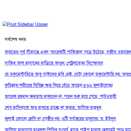
সর্বশেষ খবর
ভারতের পূর্ব সীমান্তে এখন ‘আরেকটি পাকিস্তান’ গড়ে উঠেছে: সজীব ওয়াজে
সাকিব আল হাসানের বাড়িতে আগুন, পেট্রলবোমা বিস্ফোরণ
যে ডকুমেন্টারিতে আবু সাঈদের ছবি নেই, সেটা কোনো ডকুমেন্টারি নয়: ভারপ্রাপ্ত
কুমিল্লায় শরীরের বিভিন্ন ক্ষত নিয়ে বেঁচে আছেন ৫৬৬ জুলাইযোদ্ধা
তারেক রহমান ক্ষমতায় থাকবেন না, পতন শুরু হয়ে গেছে: পাটওয়ারী
শেখ হাসিনাকে আর রাখতে চাচ্ছে না ভারত: আসিফ মাহমুদ
জুলাই কোনো শ্রেণি বা গোষ্ঠীর নয়, এটি সর্বস্তরের মানুষের: ড. ইউনূস
আলিয়া মাদ্রাসায় ছাত্রদল-শিবির সংঘর্ষ, হাতে পাইপ মাথায় হেলমেট পড়ে মা