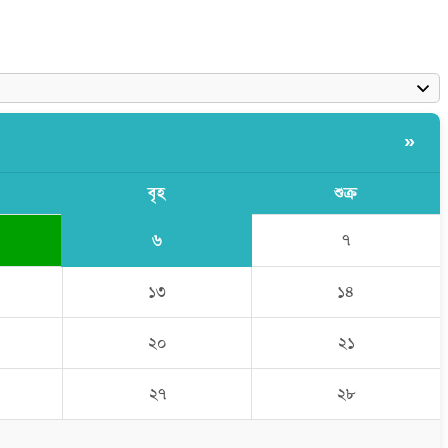
»
বৃহ
শুক্র
৬
৭
১৩
১৪
২০
২১
২৭
২৮