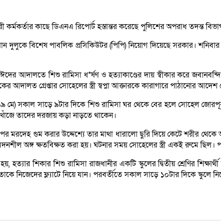
ারী কর্মকর্তার কাছে ডিএনএ রিপোর্ট হস্তান্তর করেছে পুলিশের অপরাধ তদন্ত বিভ
মান দুলুকে বিশেষ পাবলিক প্রসিকিউটর (পিপি) নিয়োগ দিয়েছে সরকার। শনিবা
াঈদের আদালতে শিশু রামিসা ধ*র্ষণ ও হত্যাকাণ্ডের দায় স্বীকার করে জবানবন্দ
র আদালত গ্রেপ্তার সোহেলের স্ত্রী স্বপ্না আক্তারকে কারাগারে পাঠানোর আদেশ
(১৯ মে) সকাল সাড়ে ৯টার দিকে শিশু রামিসা ঘর থেকে বের হলে সোহেল জোরপূর্
র খোঁজে তাদের দরজায় কড়া নাড়তে থাকেন।
রপর মরদেহ গুম করার উদ্দেশ্যে তার মাথা ধারালো ছুরি দিয়ে কেটে শরীর থেকে
নশীল অঙ্গ ক্ষতবিক্ষত করা হয়। ঘটনার সময় সোহেলের স্ত্রী একই রুমে ছিল। প
ত্যার শিকার শিশু রামিসা রাজধানীর একটি স্কুলের দ্বিতীয় শ্রেণির শিক্ষার্
লে তাকে নিজেদের ফ্ল্যাটে নিয়ে যান। পরবর্তীতে ‎সকাল সাড়ে ১০টার দিকে স্কুলে 