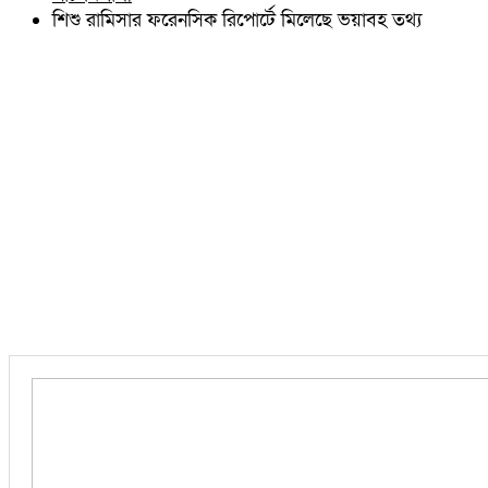
চৌদ্দগ্রাম
শিশু রামিসার ফরেনসিক রিপোর্টে মিলেছে ভয়াবহ তথ্য
নাঙ্গলকোট
মনোহরগঞ্জ
বরুড়া
লালমাই
দাউদকান্দি
চান্দিনা
মুরাদনগর
দেবিদ্বার
হোমনা
তিতাস
মেঘনা