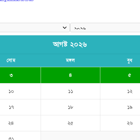
আগষ্ট ২০২৬
সোম
মঙ্গল
বুধ
৩
৪
৫
১০
১১
১২
১৭
১৮
১৯
২৪
২৫
২৬
৩১