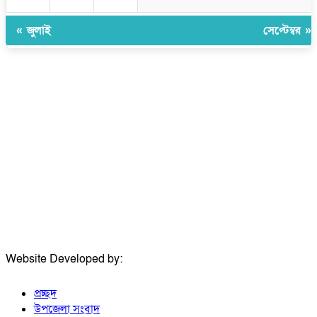
« জুলাই
সেপ্টেম্বর »
উপদেষ্টা সম্পাদক:
ইঞ্জিনিয়ার রাজীব হাসান
সম্পাদক:
মোঃ সোহরাব হোসেন (সুমন)
ঠিকানা:
গোল্ডেন টাওয়ার, আমতলী, কুমিল্লা সদর, কুমিল্লা-৩৫০০
মোবাইল:
+৮৮০১৭১৭৯৬০০৯৭
ইমেইল:
news@dailycomillanews.com
ঠিকানা:
১০৮ হোয়াইট চ্যাপেল রোড, লন্ডন ই১ ১ডিই
মোবাইল:
০৭৪১১৯৩৩২৬১
ইমেইল:
london@dailycomillanews.com
Website Developed by:
TechSmartBD.com
প্রচ্ছদ
উপজেলা সংবাদ