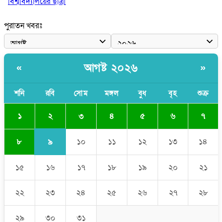
বিশ্ববিদ্যালয়ের ছাত্রী
পুলিশকে পিটিয়ে রক্তাক্ত করেছি এ দৃশ্য কি আপনারা দেখেননি: এনসিপি
পুরাতন খবরঃ
নেতা
পাঁচ দেশি মাছে মিলল মাইক্রোপ্লাস্টিক, সবচেয়ে বেশি কই মাছে
আগষ্ট ২০২৬
«
»
বাংলাদেশী কর্মীদের আকামা নিয়ে বড় সুখবর দিলো সৌদি সরকার
ভারতের পূর্ব সীমান্তে এখন ‘আরেকটি পাকিস্তান’ গড়ে উঠেছে: সজীব
শনি
রবি
সোম
মঙ্গল
বুধ
বৃহ
শুক্র
ওয়াজেদ জয়
২
১
৩
৪
৫
৬
৭
৯
৮
১০
১১
১২
১৩
১৪
১৫
১৬
১৭
১৮
১৯
২০
২১
২২
২৩
২৪
২৫
২৬
২৭
২৮
২৯
৩০
৩১