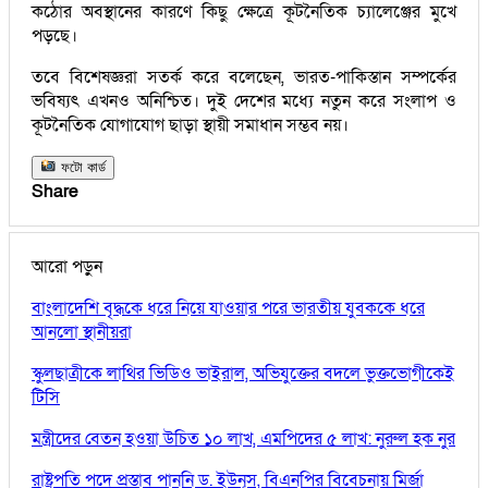
কঠোর অবস্থানের কারণে কিছু ক্ষেত্রে কূটনৈতিক চ্যালেঞ্জের মুখে
পড়ছে।
তবে বিশেষজ্ঞরা সতর্ক করে বলেছেন, ভারত-পাকিস্তান সম্পর্কের
ভবিষ্যৎ এখনও অনিশ্চিত। দুই দেশের মধ্যে নতুন করে সংলাপ ও
কূটনৈতিক যোগাযোগ ছাড়া স্থায়ী সমাধান সম্ভব নয়।
ফটো কার্ড
Share
আরো পড়ুন
বাংলাদেশি বৃদ্ধকে ধরে নিয়ে যাওয়ার পরে ভারতীয় যুবককে ধরে
আনলো স্থানীয়রা
স্কুলছাত্রীকে লাথির ভিডিও ভাইরাল, অভিযুক্তের বদলে ভুক্তভোগীকেই
টিসি
মন্ত্রীদের বেতন হওয়া উচিত ১০ লাখ, এমপিদের ৫ লাখ: নুরুল হক নুর
রাষ্ট্রপতি পদে প্রস্তাব পাননি ড. ইউনূস, বিএনপির বিবেচনায় মির্জা