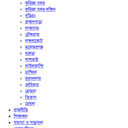
কুমিল্লা সদর
কুমিল্লা সদর দক্ষিণ
বুড়িচং
ব্রাহ্মণপাড়া
লাকসাম
চৌদ্দগ্রাম
নাঙ্গলকোট
মনোহরগঞ্জ
বরুড়া
লালমাই
দাউদকান্দি
চান্দিনা
মুরাদনগর
দেবিদ্বার
হোমনা
তিতাস
মেঘনা
রাজনীতি
শিক্ষাঙ্গন
সমস্যা ও সম্ভাবনা