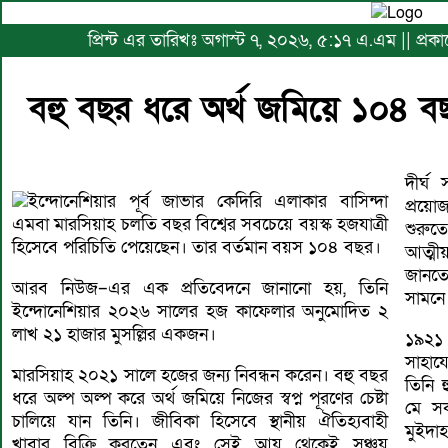
প্রিন্ট এর তারিখঃ অগাস্ট ৭, ২০২৬, ৫:১৭ এ.এম || প্রকা
বহু বছর ধরে অর্থ জমিয়ে ১০৪ বছ
দীর্ঘ
ইন্দোনেশিয়ার পূর্ব জাভার কেদিরি এলাকার বাসিন্দা
প্রয়ো
এমবা মারসিয়াহ চলতি বছর বিশ্বের সবচেয়ে বয়স্ক হজযাত্রী
শুরু
হিসেবে পরিচিতি পেয়েছেন। তার বর্তমান বয়স ১০৪ বছর।
আত্মী
জানতে
আরব নিউজ–এর এক প্রতিবেদনে জানানো হয়, তিনি
সামনে
ইন্দোনেশিয়ার ২০২৬ সালের হজ কাফেলার অনুমোদিত ২
লাখ ২১ হাজার মুসল্লির একজন।
১৯২১ 
সাহায
মারসিয়াহ ২০২১ সালে হজের জন্য নিবন্ধন করেন। বহু বছর
তিনি 
ধরে অল্প অল্প করে অর্থ জমিয়ে নিজের স্বপ্ন পূরণের চেষ্টা
মে সক
চালিয়ে যান তিনি। জীবিকা হিসেবে স্থানীয় ঐতিহ্যবাহী
মুইদাহ
খাবার বিক্রি করতেন এবং সেই আয় থেকেই সঞ্চয়