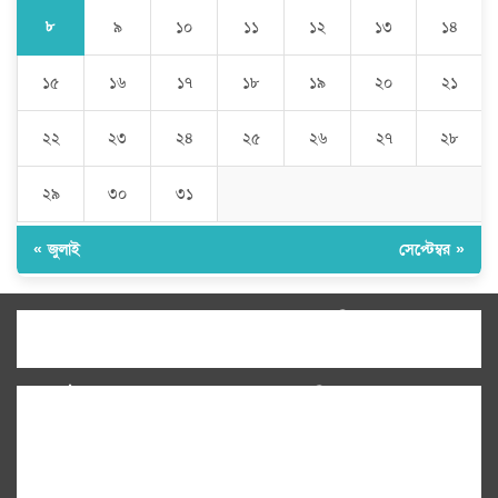
৮
৯
১০
১১
১২
১৩
১৪
১৫
১৬
১৭
১৮
১৯
২০
২১
২২
২৩
২৪
২৫
২৬
২৭
২৮
২৯
৩০
৩১
« জুলাই
সেপ্টেম্বর »
উপদেষ্টা সম্পাদক:
ইঞ্জিনিয়ার রাজীব হাসান
সম্পাদক:
মোঃ সোহরাব হোসেন (সুমন)
ঠিকানা:
গোল্ডেন টাওয়ার, আমতলী, কুমিল্লা সদর,
কুমিল্লা-৩৫০০
মোবাইল:
+৮৮০১৭১৭৯৬০০৯৭
ইমেইল:
news@dailycomillanews.com