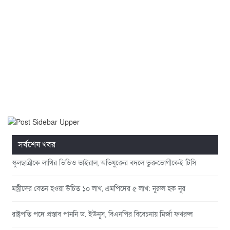
সর্বশেষ খবর
স্কুলছাত্রীকে লাথির ভিডিও ভাইরাল, অভিযুক্তের বদলে ভুক্তভোগীকেই টিসি
মন্ত্রীদের বেতন হওয়া উচিত ১০ লাখ, এমপিদের ৫ লাখ: নুরুল হক নুর
রাষ্ট্রপতি পদে প্রস্তাব পাননি ড. ইউনূস, বিএনপির বিবেচনায় মির্জা ফখরুল