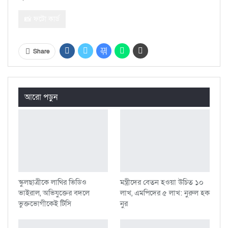
📸 ফটো কার্ড
Share
আরো পড়ুন
স্কুলছাত্রীকে লাথির ভিডিও
মন্ত্রীদের বেতন হওয়া উচিত ১০
ভাইরাল, অভিযুক্তের বদলে
লাখ, এমপিদের ৫ লাখ: নুরুল হক
ভুক্তভোগীকেই টিসি
নুর