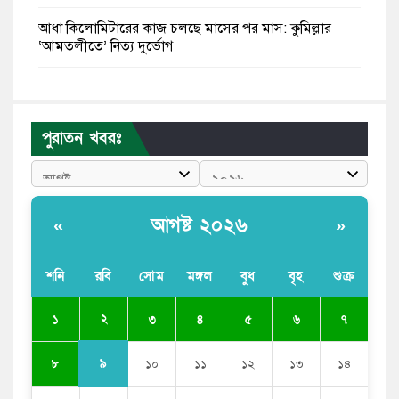
আধা কিলোমিটারের কাজ চলছে মাসের পর মাস: কুমিল্লার
‘আমতলীতে’ নিত্য দুর্ভোগ
মেয়েদের আপত্তিকর ছবি তুলে লন্ডনে বয়ফ্রেন্ডের কাছে
পাঠাতেন ইসলামী বিশ্ববিদ্যালয়ের ছাত্রী
পুরাতন খবরঃ
পুলিশকে পিটিয়ে রক্তাক্ত করেছি এ দৃশ্য কি আপনারা দেখেননি:
এনসিপি নেতা
পাঁচ দেশি মাছে মিলল মাইক্রোপ্লাস্টিক, সবচেয়ে বেশি কই মাছে
আগষ্ট ২০২৬
«
»
বাংলাদেশী কর্মীদের আকামা নিয়ে বড় সুখবর দিলো সৌদি
সরকার
শনি
রবি
সোম
মঙ্গল
বুধ
বৃহ
শুক্র
ভারতের পূর্ব সীমান্তে এখন ‘আরেকটি পাকিস্তান’ গড়ে উঠেছে:
২
১
৩
৪
৫
৬
৭
সজীব ওয়াজেদ জয়
৯
৮
১০
১১
১২
১৩
১৪