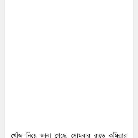
খোঁজ নিয়ে জানা গেছে, সোমবার রাতে কুমিল্লার