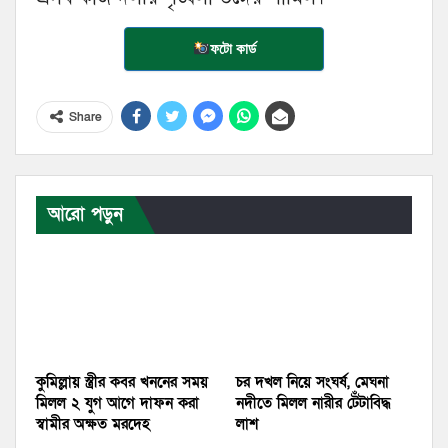
ফটো কার্ড
Share
আরো পড়ুন
কুমিল্লায় স্ত্রীর কবর খননের সময়
চর দখল নিয়ে সংঘর্ষ, মেঘনা
মিলল ২ যুগ আগে দাফন করা
নদীতে মিলল নারীর টেঁটাবিদ্ধ
স্বামীর অক্ষত মরদেহ
লাশ