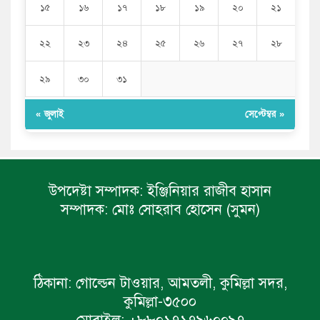
১৫
১৬
১৭
১৮
১৯
২০
২১
২২
২৩
২৪
২৫
২৬
২৭
২৮
২৯
৩০
৩১
« জুলাই
সেপ্টেম্বর »
উপদেষ্টা সম্পাদক:
ইঞ্জিনিয়ার রাজীব হাসান
সম্পাদক:
মোঃ সোহরাব হোসেন (সুমন)
ঠিকানা:
গোল্ডেন টাওয়ার, আমতলী, কুমিল্লা সদর,
কুমিল্লা-৩৫০০