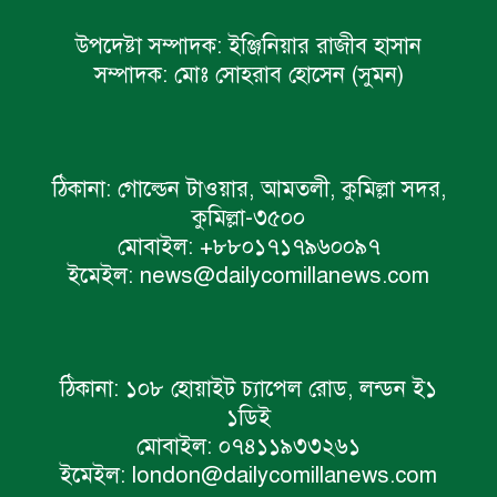
উপদেষ্টা সম্পাদক:
ইঞ্জিনিয়ার রাজীব হাসান
সম্পাদক:
মোঃ সোহরাব হোসেন (সুমন)
ঠিকানা:
গোল্ডেন টাওয়ার, আমতলী, কুমিল্লা সদর,
কুমিল্লা-৩৫০০
মোবাইল:
+৮৮০১৭১৭৯৬০০৯৭
ইমেইল:
news@dailycomillanews.com
ঠিকানা:
১০৮ হোয়াইট চ্যাপেল রোড, লন্ডন ই১
১ডিই
মোবাইল:
০৭৪১১৯৩৩২৬১
ইমেইল:
london@dailycomillanews.com