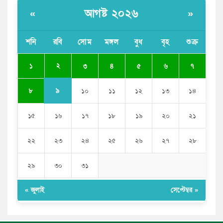
পাঁচ দেশি মাছে মিলল মাইক্রোপ্লাস্টিক, সবচেয়ে বেশি কই মাছে
আগষ্ট ২০২৬
«
»
বাংলাদেশী কর্মীদের আকামা নিয়ে বড় সুখবর দিলো সৌদি
সরকার
শনি
রবি
সোম
মঙ্গল
বুধ
বৃহ
শুক্র
ভারতের পূর্ব সীমান্তে এখন ‘আরেকটি পাকিস্তান’ গড়ে উঠেছে:
২
১
৩
৪
৫
৬
৭
সজীব ওয়াজেদ জয়
৯
৮
১০
১১
১২
১৩
১৪
১৫
১৬
১৭
১৮
১৯
২০
২১
২২
২৩
২৪
২৫
২৬
২৭
২৮
২৯
৩০
৩১
« জুলাই
সেপ্টেম্বর »