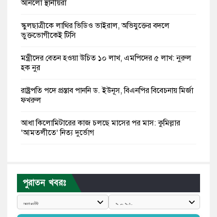
আনলো স্থানীয়রা
স্কুলছাত্রীকে লাথির ভিডিও ভাইরাল, অভিযুক্তের বদলে
ভুক্তভোগীকেই টিসি
মন্ত্রীদের বেতন হওয়া উচিত ১০ লাখ, এমপিদের ৫ লাখ: নুরুল
হক নুর
রাষ্ট্রপতি পদে প্রস্তাব পাননি ড. ইউনূস, বিএনপির বিবেচনায় মির্জা
ফখরুল
আধা কিলোমিটারের কাজ চলছে মাসের পর মাস: কুমিল্লার
‘আমতলীতে’ নিত্য দুর্ভোগ
মেয়েদের আপত্তিকর ছবি তুলে লন্ডনে বয়ফ্রেন্ডের কাছে
পাঠাতেন ইসলামী বিশ্ববিদ্যালয়ের ছাত্রী
পুরাতন খবরঃ
পুলিশকে পিটিয়ে রক্তাক্ত করেছি এ দৃশ্য কি আপনারা দেখেননি:
এনসিপি নেতা