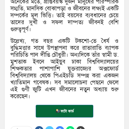
অনেকের মতে, প্রাপ্তবয়স্ক দুজন মানুষের পারস্পরিক
সম্মতি, মানসিক বোঝাপড়া ও জীবনের লক্ষ্যই একটি
সম্পর্কের মূল ভিত্তি। তাই বয়সের ব্যবধানের চেয়ে
তাদের সুখী ও সফল দাম্পত্য জীবনই বেশি
গুরুত্বপূর্ণ।
উল্লেখ্য, গত বছর একটি টকশো-তে ধৈর্য ও
বুদ্ধিমত্তার সাথে উপস্থাপনা করে রাতারাতি ব্যাপক
পরিচিতি পান দীপ্তি চৌধুরী। অন্যদিকে তাঁর স্বামী ড.
মুশতাক ইবনে আইয়ুব ঢাকা বিশ্ববিদ্যালয়ের
শিক্ষকতার পাশাপাশি যুক্তরাজ্যের অক্সফোর্ড
বিশ্ববিদ্যালয় থেকে পিএইচডি সম্পন্ন করা একজন
খ্যাতিমান গবেষক। সব সমালোচনা পেছনে ফেলে
এই গুণী জুটি এখন জীবনের নতুন অধ্যায় শুরু
করেছেন।
ফটো কার্ড