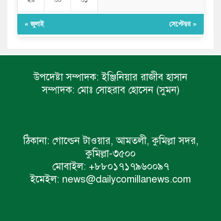
« জুলাই
সেপ্টেম্বর »
উপদেষ্টা সম্পাদক:
ইঞ্জিনিয়ার রাজীব হাসান
সম্পাদক:
মোঃ সোহরাব হোসেন (সুমন)
ঠিকানা:
গোল্ডেন টাওয়ার, আমতলী, কুমিল্লা সদর,
কুমিল্লা-৩৫০০
মোবাইল:
+৮৮০১৭১৭৯৬০০৯৭
ইমেইল:
news@dailycomillanews.com