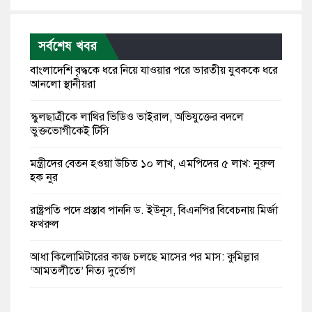
সর্বশেষ খবর
বাংলাদেশি বৃদ্ধকে ধরে নিয়ে যাওয়ার পরে ভারতীয় যুবককে ধরে
আনলো স্থানীয়রা
স্কুলছাত্রীকে লাথির ভিডিও ভাইরাল, অভিযুক্তের বদলে
ভুক্তভোগীকেই টিসি
মন্ত্রীদের বেতন হওয়া উচিত ১০ লাখ, এমপিদের ৫ লাখ: নুরুল
হক নুর
রাষ্ট্রপতি পদে প্রস্তাব পাননি ড. ইউনূস, বিএনপির বিবেচনায় মির্জা
ফখরুল
আধা কিলোমিটারের কাজ চলছে মাসের পর মাস: কুমিল্লার
‘আমতলীতে’ নিত্য দুর্ভোগ
মেয়েদের আপত্তিকর ছবি তুলে লন্ডনে বয়ফ্রেন্ডের কাছে