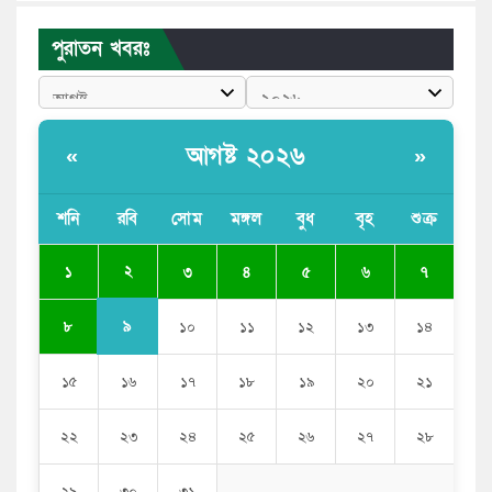
পাঠাতেন ইসলামী বিশ্ববিদ্যালয়ের ছাত্রী
পুরাতন খবরঃ
পুলিশকে পিটিয়ে রক্তাক্ত করেছি এ দৃশ্য কি আপনারা দেখেননি:
এনসিপি নেতা
পাঁচ দেশি মাছে মিলল মাইক্রোপ্লাস্টিক, সবচেয়ে বেশি কই মাছে
আগষ্ট ২০২৬
«
»
বাংলাদেশী কর্মীদের আকামা নিয়ে বড় সুখবর দিলো সৌদি
সরকার
শনি
রবি
সোম
মঙ্গল
বুধ
বৃহ
শুক্র
ভারতের পূর্ব সীমান্তে এখন ‘আরেকটি পাকিস্তান’ গড়ে উঠেছে:
২
১
৩
৪
৫
৬
৭
সজীব ওয়াজেদ জয়
৯
৮
১০
১১
১২
১৩
১৪
১৫
১৬
১৭
১৮
১৯
২০
২১
২২
২৩
২৪
২৫
২৬
২৭
২৮
২৯
৩০
৩১