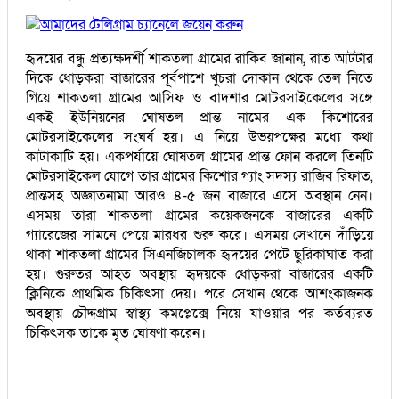
আমাদের টেলিগ্রাম চ্যানেলে জয়েন করুন
হৃদয়ের বন্ধু প্রত্যক্ষদর্শী শাকতলা গ্রামের রাকিব জানান, রাত আটটার
দিকে ধোড়করা বাজারের পূর্বপাশে খুচরা দোকান থেকে তেল নিতে
গিয়ে শাকতলা গ্রামের আসিফ ও বাদশার মোটরসাইকেলের সঙ্গে
একই ইউনিয়নের ঘোষতল প্রান্ত নামের এক কিশোরের
মোটরসাইকেলের সংঘর্ষ হয়। এ নিয়ে উভয়পক্ষের মধ্যে কথা
কাটাকাটি হয়। একপর্যায়ে ঘোষতল গ্রামের প্রান্ত ফোন করলে তিনটি
মোটরসাইকেল যোগে তার গ্রামের কিশোর গ্যাং সদস্য রাজিব রিফাত,
প্রান্তসহ অজ্ঞাতনামা আরও ৪-৫ জন বাজারে এসে অবস্থান নেন।
এসময় তারা শাকতলা গ্রামের কয়েকজনকে বাজারের একটি
গ্যারেজের সামনে পেয়ে মারধর শুরু করে। এসময় সেখানে দাঁড়িয়ে
থাকা শাকতলা গ্রামের সিএনজিচালক হৃদয়ের পেটে ছুরিকাঘাত করা
হয়। গুরুতর আহত অবস্থায় হৃদয়কে ধোড়করা বাজারের একটি
ক্লিনিকে প্রাথমিক চিকিৎসা দেয়। পরে সেখান থেকে আশংকাজনক
অবস্থায় চৌদ্দগ্রাম স্বাস্থ্য কমপ্লেক্সে নিয়ে যাওয়ার পর কর্তব্যরত
চিকিৎসক তাকে মৃত ঘোষণা করেন।