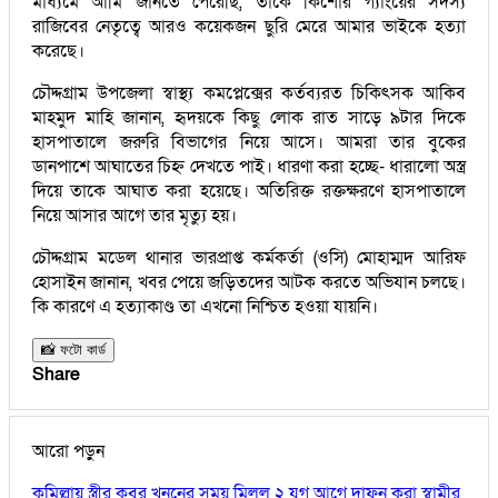
মাধ্যমে আমি জানতে পেরেছি, তাকে কিশোর গ্যাংয়ের সদস্য
রাজিবের নেতৃত্বে আরও কয়েকজন ছুরি মেরে আমার ভাইকে হত্যা
করেছে।
চৌদ্দগ্রাম উপজেলা স্বাস্থ্য কমপ্লেক্সের কর্তব্যরত চিকিৎসক আকিব
মাহমুদ মাহি জানান, হৃদয়কে কিছু লোক রাত সাড়ে ৯টার দিকে
হাসপাতালে জরুরি বিভাগের নিয়ে আসে। আমরা তার বুকের
ডানপাশে আঘাতের চিহ্ন দেখতে পাই। ধারণা করা হচ্ছে- ধারালো অস্ত্র
দিয়ে তাকে আঘাত করা হয়েছে। অতিরিক্ত রক্তক্ষরণে হাসপাতালে
নিয়ে আসার আগে তার মৃত্যু হয়।
চৌদ্দগ্রাম মডেল থানার ভারপ্রাপ্ত কর্মকর্তা (ওসি) মোহাম্মদ আরিফ
হোসাইন জানান, খবর পেয়ে জড়িতদের আটক করতে অভিযান চলছে।
কি কারণে এ হত্যাকাণ্ড তা এখনো নিশ্চিত হওয়া যায়নি।
📸 ফটো কার্ড
Share
আরো পড়ুন
কুমিল্লায় স্ত্রীর কবর খননের সময় মিলল ২ যুগ আগে দাফন করা স্বামীর