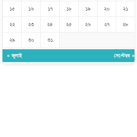
১৫
১৬
১৭
১৮
১৯
২০
২১
২২
২৩
২৪
২৫
২৬
২৭
২৮
২৯
৩০
৩১
« জুলাই
সেপ্টেম্বর »
উপদেষ্টা সম্পাদক:
ইঞ্জিনিয়ার রাজীব হাসান
সম্পাদক:
মোঃ সোহরাব হোসেন (সুমন)
ঠিকানা:
গোল্ডেন টাওয়ার, আমতলী, কুমিল্লা সদর, কুমিল্লা-৩৫০০
মোবাইল:
+৮৮০১৭১৭৯৬০০৯৭
ইমেইল:
news@dailycomillanews.com
ঠিকানা:
১০৮ হোয়াইট চ্যাপেল রোড, লন্ডন ই১ ১ডিই
মোবাইল:
০৭৪১১৯৩৩২৬১
ইমেইল:
london@dailycomillanews.com