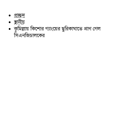
চৌদ্দগ্রাম
অন্যান্য
নাঙ্গলকোট
আইন আদালত
প্রচ্ছদ
মনোহরগঞ্জ
মতামত
স্থানীয়
বরুড়া
কুমিল্লার ঐতিহ্য
লালমাই
কুমিল্লায় কিশোর গ্যাংয়ের ছুরিকাঘাতে প্রাণ গেল
বিখ্যাত ব্যাক্তিত্ব
দাউদকান্দি
সিএনজিচালকের
কুমিল্লা বিভাগ চাই
চান্দিনা
কুমিল্লা ভিক্টোরিয়ানস্
মুরাদনগর
দেবিদ্বার
হোমনা
তিতাস
মেঘনা