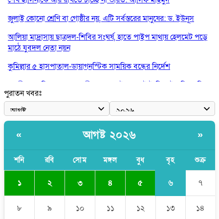
জুলাই কোনো শ্রেণি বা গোষ্ঠীর নয়, এটি সর্বস্তরের মানুষের: ড. ইউনূস
আলিয়া মাদ্রাসায় ছাত্রদল-শিবির সংঘর্ষ, হাতে পাইপ মাথায় হেলমেট পড়ে
মাঠে যুবদল নেতা নয়ন
কুমিল্লার ৫ হাসপাতাল-ডায়াগনস্টিক সাময়িক বন্ধের নির্দেশ
পরকীয়ার অভিযোগে গ্রামবাসীর হাতে আটক কনটেন্ট ক্রিয়েটর রিপন মিয়া
পুরাতন খবরঃ
হরমুজের আকাশে ৩ কোটি ডলারের মার্কিন ড্রোন ধ্বংস করল ইরান
‘ইয়া আল্লাহ! ডাকসু ভিপি সাদিক কাইয়ুমের সম্মান রক্ষা করো’
আগষ্ট ২০২৬
«
»
শনি
রবি
সোম
মঙ্গল
বুধ
বৃহ
শুক্র
৬
১
২
৩
৪
৫
৭
৮
৯
১০
১১
১২
১৩
১৪