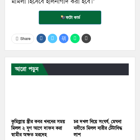
মামলা হিসেবে হালনাগাদ করা হবে।’
ফটো কার্ড
Share
আরো পড়ুন
কুমিল্লায় স্ত্রীর কবর খননের সময়
চর দখল নিয়ে সংঘর্ষ, মেঘনা
মিলল ২ যুগ আগে দাফন করা
নদীতে মিলল নারীর টেঁটাবিদ্ধ
স্বামীর অক্ষত মরদেহ
লাশ