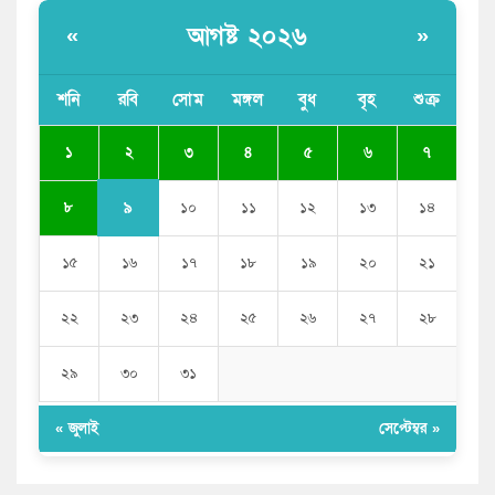
পাঁচ দেশি মাছে মিলল মাইক্রোপ্লাস্টিক, সবচেয়ে বেশি কই মাছে
আগষ্ট ২০২৬
«
»
বাংলাদেশী কর্মীদের আকামা নিয়ে বড় সুখবর দিলো সৌদি
সরকার
শনি
রবি
সোম
মঙ্গল
বুধ
বৃহ
শুক্র
ভারতের পূর্ব সীমান্তে এখন ‘আরেকটি পাকিস্তান’ গড়ে উঠেছে:
২
১
৩
৪
৫
৬
৭
সজীব ওয়াজেদ জয়
৯
৮
১০
১১
১২
১৩
১৪
১৫
১৬
১৭
১৮
১৯
২০
২১
২২
২৩
২৪
২৫
২৬
২৭
২৮
২৯
৩০
৩১
« জুলাই
সেপ্টেম্বর »