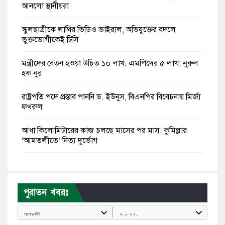
আনলো স্থানীয়রা
স্কুলছাত্রীকে লাথির ভিডিও ভাইরাল, অভিযুক্তের বদলে
ভুক্তভোগীকেই টিসি
মন্ত্রীদের বেতন হওয়া উচিত ১০ লাখ, এমপিদের ৫ লাখ: নুরুল
হক নুর
রাষ্ট্রপতি পদে প্রস্তাব পাননি ড. ইউনূস, বিএনপির বিবেচনায় মির্জা
ফখরুল
আধা কিলোমিটারের কাজ চলছে মাসের পর মাস: কুমিল্লার
‘আমতলীতে’ নিত্য দুর্ভোগ
মেয়েদের আপত্তিকর ছবি তুলে লন্ডনে বয়ফ্রেন্ডের কাছে
পাঠাতেন ইসলামী বিশ্ববিদ্যালয়ের ছাত্রী
পুরাতন খবরঃ
পুলিশকে পিটিয়ে রক্তাক্ত করেছি এ দৃশ্য কি আপনারা দেখেননি:
এনসিপি নেতা