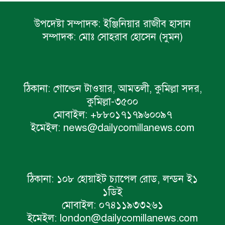
উপদেষ্টা সম্পাদক:
ইঞ্জিনিয়ার রাজীব হাসান
সম্পাদক:
মোঃ সোহরাব হোসেন (সুমন)
ঠিকানা:
গোল্ডেন টাওয়ার, আমতলী, কুমিল্লা সদর,
কুমিল্লা-৩৫০০
মোবাইল:
+৮৮০১৭১৭৯৬০০৯৭
ইমেইল:
news@dailycomillanews.com
ঠিকানা:
১০৮ হোয়াইট চ্যাপেল রোড, লন্ডন ই১
১ডিই
মোবাইল:
০৭৪১১৯৩৩২৬১
ইমেইল:
london@dailycomillanews.com