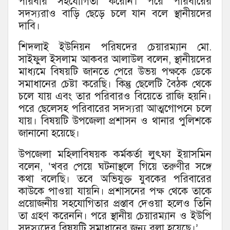
পরিবার সহযোগিতা করেনি। পরে পরিবারের
সদস্যরাও বাড়ি ছেড়ে চলে যান বলে স্থানীয়দের
দাবি।
শিদলাই ইউনিয়ন পরিষদের চেয়ারম্যান মো.
সাইফুল ইসলাম আকবর আলাউল বলেন, স্থানীয়দের
মাধ্যমে বিষয়টি জানতে পেরে উভয় পক্ষকে ডেকে
সমাধানের চেষ্টা করেছি। কিন্তু ছেলেটি বৈঠক থেকে
চলে যায় এবং তার পরিবারও বিয়েতে রাজি হয়নি।
পরে ছেলেসহ পরিবারের সদস্যরা আত্মগোপনে চলে
যায়। বিষয়টি উপজেলা প্রশাসন ও থানার পুলিশকে
জানানো হয়েছে।
উপজেলা মহিলাবিষয়ক কর্মকর্তা লুৎফা ইয়াসমিন
বলেন, ‘খবর পেয়ে ঘটনাস্থলে গিয়ে তরুণীর সঙ্গে
কথা বলেছি। তবে অভিযুক্ত যুবকের পরিবারের
কাউকে পাওয়া যায়নি। প্রশাসনের পক্ষ থেকে তাকে
প্রয়োজনীয় সহযোগিতার প্রস্তাব দেওয়া হলেও তিনি
তা গ্রহণ করেননি। পরে স্থানীয় চেয়ারম্যান ও ইউপি
সদস্যদের বিষয়টি সমাধানের জন্য বলা হয়েছে।’