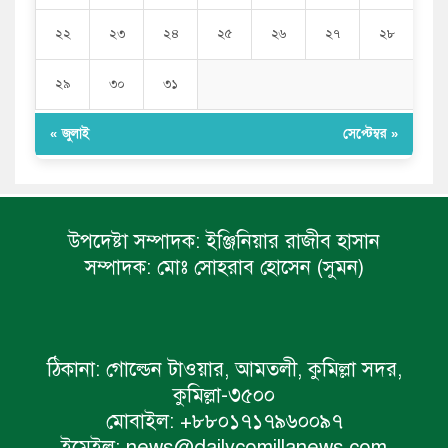
২২
২৩
২৪
২৫
২৬
২৭
২৮
২৯
৩০
৩১
« জুলাই
সেপ্টেম্বর »
উপদেষ্টা সম্পাদক:
ইঞ্জিনিয়ার রাজীব হাসান
সম্পাদক:
মোঃ সোহরাব হোসেন (সুমন)
ঠিকানা:
গোল্ডেন টাওয়ার, আমতলী, কুমিল্লা সদর,
কুমিল্লা-৩৫০০
মোবাইল:
+৮৮০১৭১৭৯৬০০৯৭
ইমেইল:
news@dailycomillanews.com