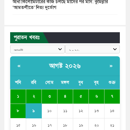
আধা কিলোমিটারের কাজ চলছে মাসের পর মাস: কুমিল্লার
‘আমতলীতে’ নিত্য দুর্ভোগ
মেয়েদের আপত্তিকর ছবি তুলে লন্ডনে বয়ফ্রেন্ডের কাছে
পাঠাতেন ইসলামী বিশ্ববিদ্যালয়ের ছাত্রী
পুরাতন খবরঃ
পুলিশকে পিটিয়ে রক্তাক্ত করেছি এ দৃশ্য কি আপনারা দেখেননি:
এনসিপি নেতা
পাঁচ দেশি মাছে মিলল মাইক্রোপ্লাস্টিক, সবচেয়ে বেশি কই মাছে
আগষ্ট ২০২৬
«
»
বাংলাদেশী কর্মীদের আকামা নিয়ে বড় সুখবর দিলো সৌদি
সরকার
শনি
রবি
সোম
মঙ্গল
বুধ
বৃহ
শুক্র
ভারতের পূর্ব সীমান্তে এখন ‘আরেকটি পাকিস্তান’ গড়ে উঠেছে:
২
১
৩
৪
৫
৬
৭
সজীব ওয়াজেদ জয়
৯
৮
১০
১১
১২
১৩
১৪
১৫
১৬
১৭
১৮
১৯
২০
২১