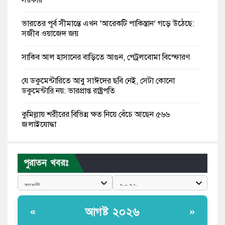
ভারতের পূর্ব সীমান্তে এখন ‘আরেকটি পাকিস্তান’ গড়ে উঠেছে:
সজীব ওয়াজেদ জয়
সাকিব আল হাসানের বাড়িতে আগুন, পেট্রলবোমা বিস্ফোরণ
যে ডকুমেন্টারিতে আবু সাঈদের ছবি নেই, সেটা কোনো
ডকুমেন্টারি নয়: ভারপ্রাপ্ত রাষ্ট্রপতি
কুমিল্লায় শরীরের বিভিন্ন ক্ষত নিয়ে বেঁচে আছেন ৫৬৬
জুলাইযোদ্ধা
তারেক রহমান ক্ষমতায় থাকবেন না, পতন শুরু হয়ে গেছে:
পাটওয়ারী
পুরাতন খবরঃ
শেখ হাসিনাকে আর রাখতে চাচ্ছে না ভারত: আসিফ মাহমুদ
জুলাই কোনো শ্রেণি বা গোষ্ঠীর নয়, এটি সর্বস্তরের মানুষের: ড.
আগষ্ট ২০২৬
«
»
ইউনূস