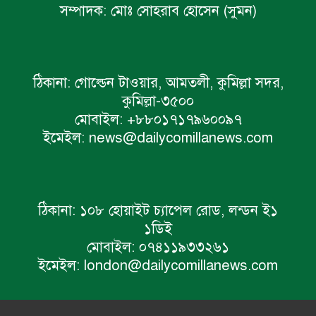
সম্পাদক:
মোঃ সোহরাব হোসেন (সুমন)
ঠিকানা:
গোল্ডেন টাওয়ার, আমতলী, কুমিল্লা সদর,
কুমিল্লা-৩৫০০
মোবাইল:
+৮৮০১৭১৭৯৬০০৯৭
ইমেইল:
news@dailycomillanews.com
ঠিকানা:
১০৮ হোয়াইট চ্যাপেল রোড, লন্ডন ই১
১ডিই
মোবাইল:
০৭৪১১৯৩৩২৬১
ইমেইল:
london@dailycomillanews.com