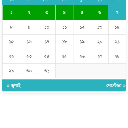
৭
১
২
৩
৪
৫
৬
৮
৯
১০
১১
১২
১৩
১৪
১৫
১৬
১৭
১৮
১৯
২০
২১
২২
২৩
২৪
২৫
২৬
২৭
২৮
২৯
৩০
৩১
« জুলাই
সেপ্টেম্বর »
উপদেষ্টা সম্পাদক:
ইঞ্জিনিয়ার রাজীব হাসান
সম্পাদক:
মোঃ সোহরাব হোসেন (সুমন)
ঠিকানা:
গোল্ডেন টাওয়ার, আমতলী, কুমিল্লা সদর, কুমিল্লা-৩৫০০