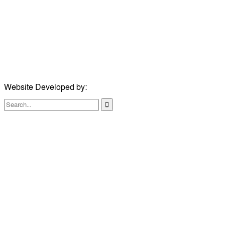
মোবাইল:
+৮৮০১৭১৭৯৬০০৯৭
ইমেইল:
news@dailycomillanews.com
ঠিকানা:
১০৮ হোয়াইট চ্যাপেল রোড, লন্ডন ই১ ১ডিই
মোবাইল:
০৭৪১১৯৩৩২৬১
ইমেইল:
london@dailycomillanews.com
Website Developed by:
TechSmartBD.com