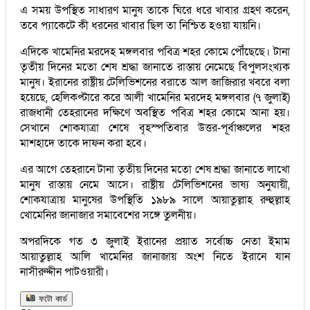
এ সময় উপস্থিত সাধারণ মানুষ তাকে ঘিরে ধরে খাবার গ্রহণ করেন,
তবে প্যাকেটে কী ধরনের খাবার ছিল তা নিশ্চিত হওয়া যায়নি।
এদিকে খামেনির মরদেহ মঙ্গলবার পবিত্র শহর কোমে পৌঁছেছে। টানা
তৃতীয় দিনের মতো শেষ শ্রদ্ধা জানাতে রাস্তায় নেমেছে বিপুলসংখ্যক
মানুষ। ইরানের রাষ্ট্রীয় টেলিভিশনের বরাতে আল জাজিরার খবরে বলা
হয়েছে, হেলিকপ্টারে করে আলী খামেনির মরদেহ মঙ্গলবার (৭ জুলাই)
রাজধানী তেহরানের দক্ষিণে অবস্থিত পবিত্র শহর কোমে আনা হয়।
সেখানে শোকযাত্রা শেষে বৃহস্পতিবার উত্তর-পূর্বাঞ্চলের শহর
মাশহাদে তাকে দাফন করা হবে।
এর আগে তেহরানে টানা তৃতীয় দিনের মতো শেষ শ্রদ্ধা জানাতে লাখো
মানুষ রাস্তায় নেমে আসে। রাষ্ট্রীয় টেলিভিশনের ভাষ্য অনুযায়ী,
শোকযাত্রায় মানুষের উপস্থিতি ১৯৮৯ সালে আয়াতুল্লাহ রুহুল্লাহ
খোমেনির জানাজার সমাবেশের সঙ্গে তুলনীয়।
অপরদিকে গত ৩ জুলাই ইরানের প্রয়াত সর্বোচ্চ নেতা ইমাম
আয়াতুল্লাহ আলি খামেনির জানাজায় অংশ নিতে ইরানে যান
নাসীরুদ্দীন পাটওয়ারী।
ফটো কার্ড