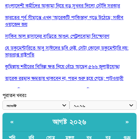
বাংলাদেশী কর্মীদের আকামা নিয়ে বড় সুখবর দিলো সৌদি সরকার
ভারতের পূর্ব সীমান্তে এখন ‘আরেকটি পাকিস্তান’ গড়ে উঠেছে: সজীব
ওয়াজেদ জয়
সাকিব আল হাসানের বাড়িতে আগুন, পেট্রলবোমা বিস্ফোরণ
যে ডকুমেন্টারিতে আবু সাঈদের ছবি নেই, সেটা কোনো ডকুমেন্টারি নয়:
ভারপ্রাপ্ত রাষ্ট্রপতি
কুমিল্লায় শরীরের বিভিন্ন ক্ষত নিয়ে বেঁচে আছেন ৫৬৬ জুলাইযোদ্ধা
তারেক রহমান ক্ষমতায় থাকবেন না, পতন শুরু হয়ে গেছে: পাটওয়ারী
শেখ হাসিনাকে আর রাখতে চাচ্ছে না ভারত: আসিফ মাহমুদ
পুরাতন খবরঃ
জুলাই কোনো শ্রেণি বা গোষ্ঠীর নয়, এটি সর্বস্তরের মানুষের: ড. ইউনূস
আলিয়া মাদ্রাসায় ছাত্রদল-শিবির সংঘর্ষ, হাতে পাইপ মাথায় হেলমেট পড়ে
মাঠে যুবদল নেতা নয়ন
আগষ্ট ২০২৬
«
»
শনি
রবি
সোম
মঙ্গল
বুধ
বৃহ
শুক্র